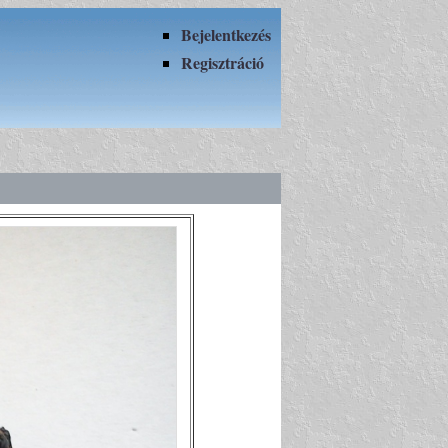
Bejelentkezés
Regisztráció