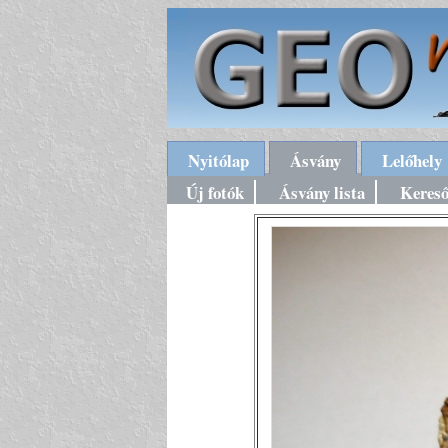
Nyitólap
Ásvány
Lelőhely
Új fotók
Ásvány lista
Keres