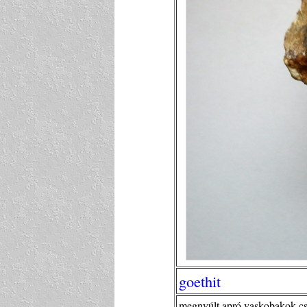
goethit
megnyúlt apró vaskobakok cs