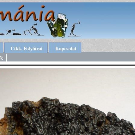
Cikk, Folyóirat
Kapcsolat
ők