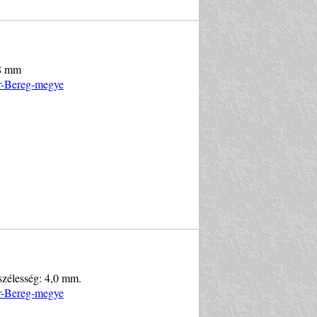
,8 mm
ár-Bereg-megye
szélesség: 4,0 mm.
ár-Bereg-megye