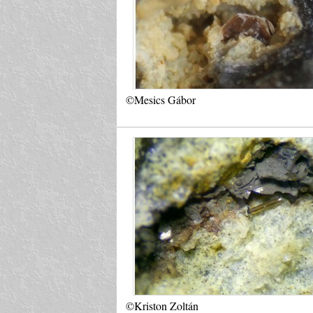
©Mesics Gábor
©Kriston Zoltán