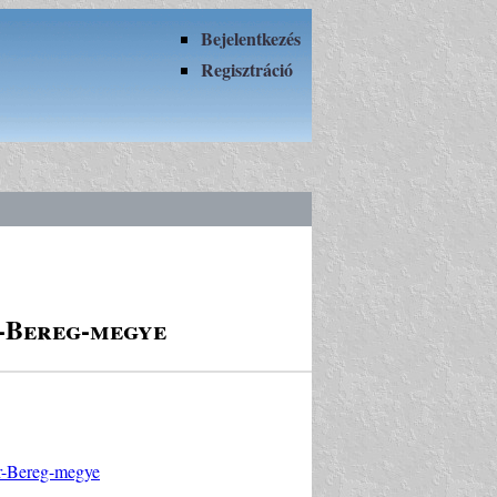
Bejelentkezés
Regisztráció
r-Bereg-megye
ár-Bereg-megye