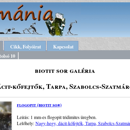
Cikk, Folyóirat
Kapcsolat
tolsó 10
biotit sor galéria
ácit-kőfejtők, Tarpa, Szabolcs-Szatmá
flogopit (biotit sor)
Leírás: 1 mm-es flogopit tridimites üregben.
Lelőhely:
Nagy-hegy, dácit-kőfejtők, Tarpa, Szabolcs-Szatm