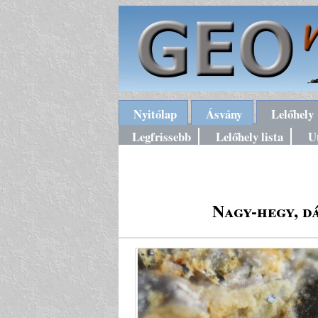
Nyitólap
Ásvány
Lelőhely
Legfrissebb
Lelőhely lista
U
Nagy-hegy, d