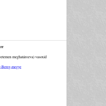
hit
Egyetemen meghatározva) vasoxid
ár-Bereg-megye