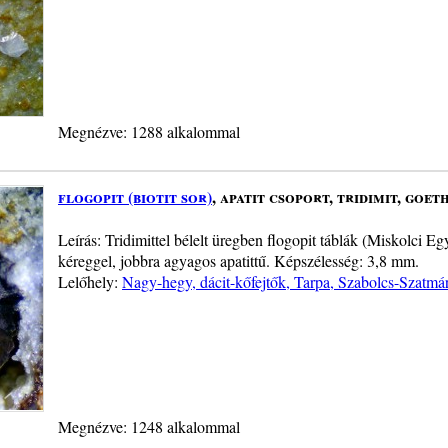
Megnézve: 1288 alkalommal
flogopit (biotit sor)
, apatit csoport, tridimit, goet
Leírás: Tridimittel bélelt üregben flogopit táblák (Miskolci 
kéreggel, jobbra agyagos apatittű. Képszélesség: 3,8 mm.
Lelőhely:
Nagy-hegy, dácit-kőfejtők, Tarpa, Szabolcs-Szatm
Megnézve: 1248 alkalommal