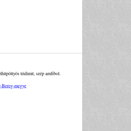
itpöttyös tridimit, szép amfibol.
ár-Bereg-megye