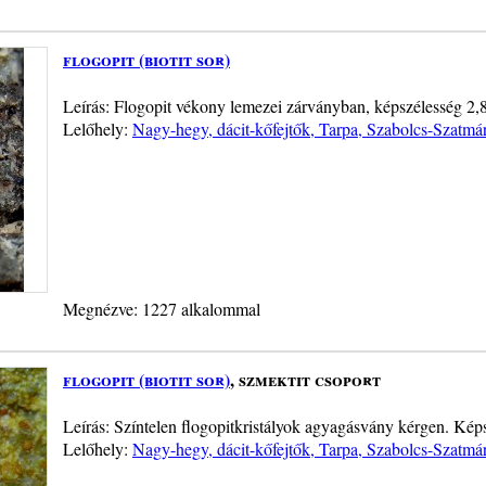
flogopit (biotit sor)
Leírás: Flogopit vékony lemezei zárványban, képszélesség 2
Lelőhely:
Nagy-hegy, dácit-kőfejtők, Tarpa, Szabolcs-Szatm
Megnézve: 1227 alkalommal
flogopit (biotit sor)
, szmektit csoport
Leírás: Színtelen flogopitkristályok agyagásvány kérgen. Kép
Lelőhely:
Nagy-hegy, dácit-kőfejtők, Tarpa, Szabolcs-Szatm