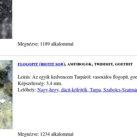
Megnézve: 1189 alkalommal
flogopit (biotit sor)
, amfibolok, tridimit, goethit
Leírás: Az egyik kedvencem Tarpáról: vasoxidos flogopit, goeth
Képszélesség: 3,4 mm.
Lelőhely:
Nagy-hegy, dácit-kőfejtők, Tarpa, Szabolcs-Szatm
Megnézve: 1234 alkalommal