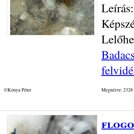
Leírás:
Képszé
Lelőhe
Badacs
felvid
©Kónya Péter
Megnézve: 2328
flogo