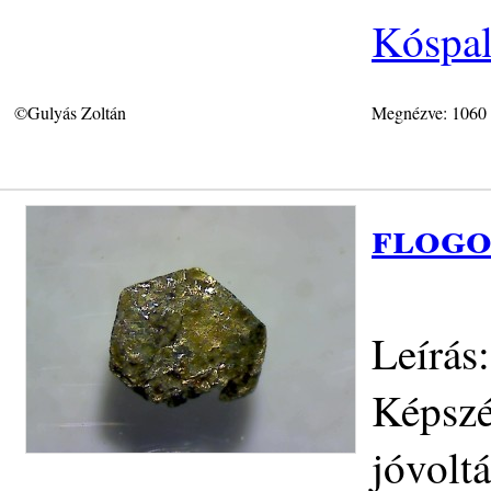
Kóspal
©Gulyás Zoltán
Megnézve: 1060
flogo
Leírás:
Képszé
jóvolt