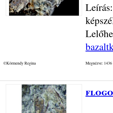
Leírás
képszé
Lelőhe
bazalt
©Körmendy Regina
Megnézve: 1436
flogo