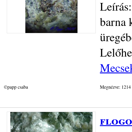
Leírás
barna k
üregéb
Lelőhe
Mecse
©papp csaba
Megnézve: 1214
flogo