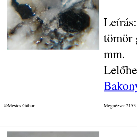
Leírás
tömör 
mm.
Lelőhe
Bakony
©Mesics Gábor
Megnézve: 2153