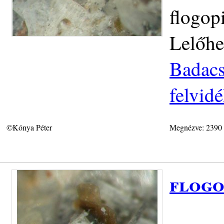
flogop
Lelőhe
Badacs
felvid
©Kónya Péter
Megnézve: 2390
flogo