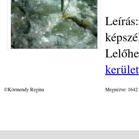
Leírás
képszé
Lelőhe
kerüle
©Körmendy Regina
Megnézve: 1642