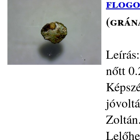
flogo
(grán
Leírás
nőtt 0.
Képszé
jóvolt
Zoltán
Lelőhe