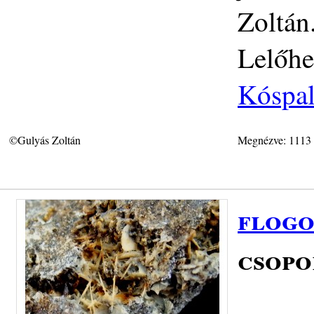
Zoltán
Lelőhe
Kóspal
©Gulyás Zoltán
Megnézve: 1113
flogo
csopo