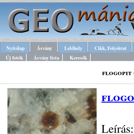
Nyitólap
Ásvány
Lelőhely
Cikk, Folyóirat
Új fotók
Ásvány lista
Keresők
flogopit 
flogo
Leírás