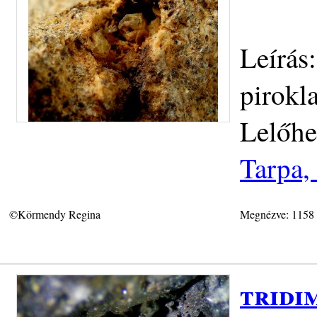
Leírás
pirokl
Lelőhe
Tarpa,
©Körmendy Regina
Megnézve: 1158
tridi