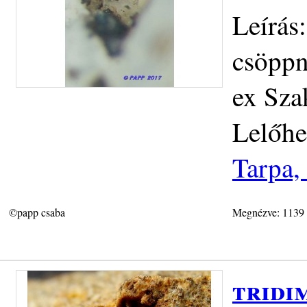
Leírás
csöppny
ex Sza
Lelőhe
Tarpa,
©papp csaba
Megnézve: 1139
tridi