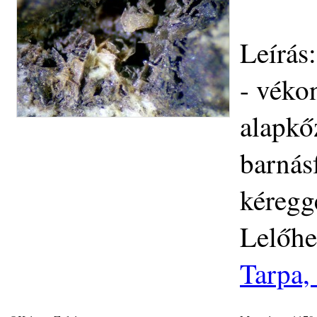
Leírás
- véko
alapkőz
barnás
kéregg
Lelőhe
Tarpa,