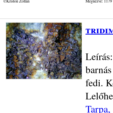
©Kriston Zoltán
Megnézve: 1179
tridi
Leírás:
barnás
fedi. 
Lelőhe
Tarpa,