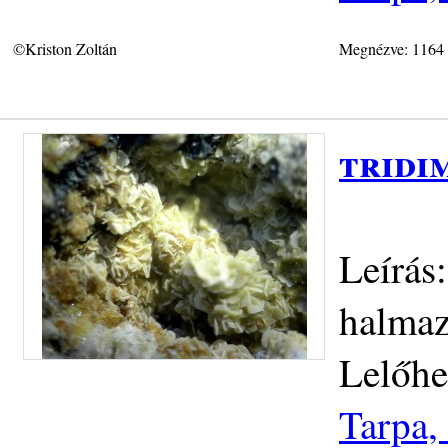
©Kriston Zoltán
Megnézve: 1164
tridi
Leírás
halma
Lelőhe
Tarpa,