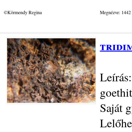
©Körmendy Regina
Megnézve: 1442
tridi
Leírás
goethi
Saját g
Lelőhe