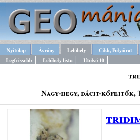
Nyitólap
Ásvány
Lelőhely
Cikk, Folyóirat
Legfrissebb
Lelőhely lista
Utolsó 10
tri
Nagy-hegy, dácit-kőfejtők,
tridi