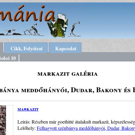
Cikk, Folyóirat
Kapcsolat
tolsó 10
markazit galéria
bánya meddőhányói, Dudar, Bakony és 
markazit
Leírás: Részben már goethitté átalakult markazit, képszélessé
Lelőhely:
Felhagyott szénbánya meddőhányói, Dudar, Bakony