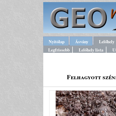
Nyitólap
Ásvány
Lelőhely
Legfrissebb
Lelőhely lista
U
Felhagyott szén