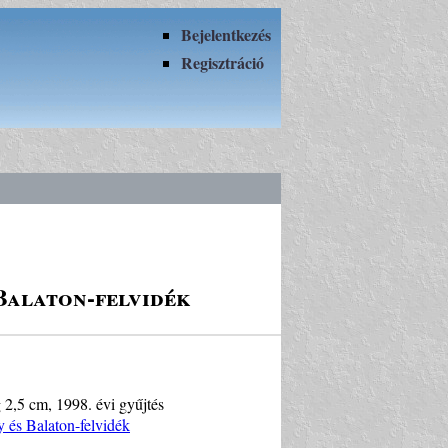
Bejelentkezés
Regisztráció
Balaton-felvidék
g 2,5 cm, 1998. évi gyűjtés
 és Balaton-felvidék