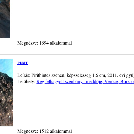
Megnézve: 1694 alkalommal
pirit
Leírás: Pirithintés szénen, képszélesség 1,6 cm, 2011. évi gyű
Lelőhely:
Rég felhagyott szénbánya meddője, Verőce, Börzs
Megnézve: 1512 alkalommal