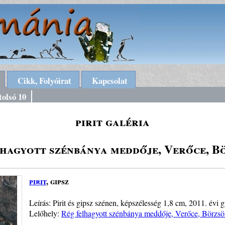
Cikk, Folyóirat
Kapcsolat
tolsó 10
pirit galéria
lhagyott szénbánya meddője, Verőce, B
pirit
, gipsz
Leírás: Pirit és gipsz szénen, képszélesség 1,8 cm, 2011. évi g
Lelőhely:
Rég felhagyott szénbánya meddője, Verőce, Börzs