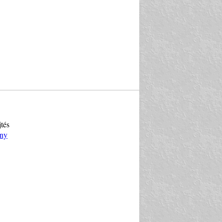
jtés
öny