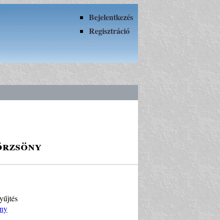
Bejelentkezés
Regisztráció
örzsöny
yűjtés
öny