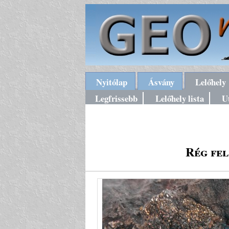
Nyitólap
Ásvány
Lelőhely
Legfrissebb
Lelőhely lista
U
Rég fe