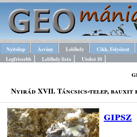
Nyitólap
Ásvány
Lelőhely
Cikk, Folyóirat
Legfrissebb
Lelőhely lista
Utolsó 10
g
Nyirád XVII. Táncsics-telep, bauxit
gipsz