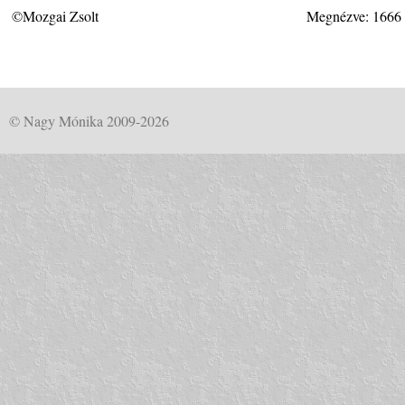
©Mozgai Zsolt
Megnézve: 1666
© Nagy Mónika 2009-2026