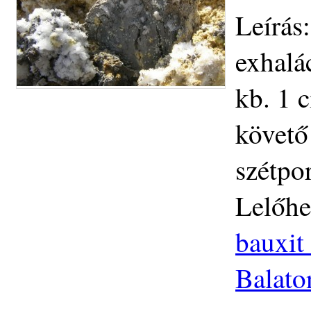
Leírás
exhalá
kb. 1 
követő
szétpo
Lelőhe
bauxit
Balato