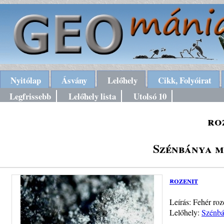
Nyitólap
Ásvány
Lelőhely
Cikk, Folyóirat
Legfrissebb
Lelőhely lista
Utolsó 10
ro
Szénbánya m
rozenit
Leírás: Fehér roz
Lelőhely:
Szénbá