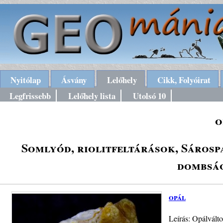
Nyitólap
Ásvány
Lelőhely
Cikk, Folyóirat
Legfrissebb
Lelőhely lista
Utolsó 10
o
Somlyód, riolitfeltárások, Sárosp
dombság
opál
Leírás: Opálválto