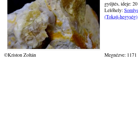
gyűjtés, ideje: 2
Lelőhely:
Somlyó
(Tokaji-hegység)
©Kriston Zoltán
Megnézve: 1171