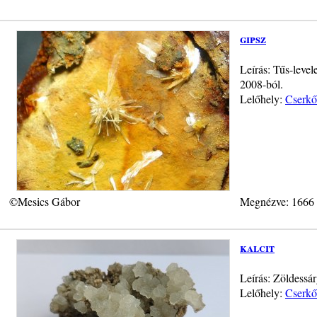
gipsz
Leírás: Tűs-level
2008-ból.
Lelőhely:
Cserkő
©Mesics Gábor
Megnézve: 1666
kalcit
Leírás: Zöldessár
Lelőhely:
Cserkő