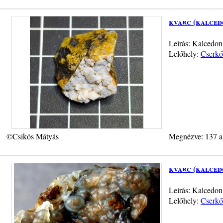
kvarc (kalced
Leírás: Kalcedon 
Lelőhely:
Cserkő
©Csikós Mátyás
Megnézve: 137 a
kvarc (kalced
Leírás: Kalcedon
Lelőhely:
Cserkő