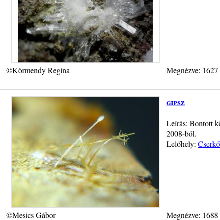
©Körmendy Regina
Megnézve: 1627
gipsz
Leírás: Bontott k
2008-ból.
Lelőhely:
Cserkő
©Mesics Gábor
Megnézve: 1688