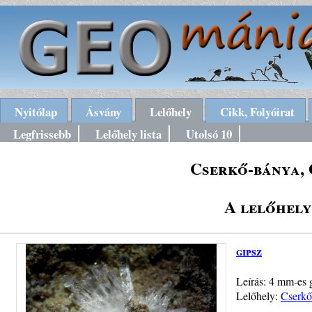
Nyitólap
Ásvány
Lelőhely
Cikk, Folyóirat
Legfrissebb
Lelőhely lista
Utolsó 10
Cserkő-bánya,
A lelőhely
gipsz
Leírás: 4 mm-es g
Lelőhely:
Cserkő