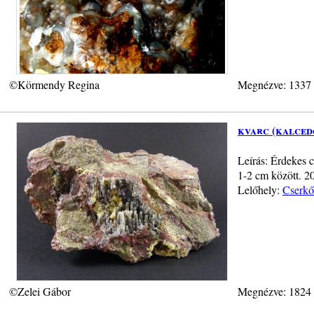
©Körmendy Regina
Megnézve: 1337
kvarc (kalced
Leírás: Érdekes 
1-2 cm között. 2
Lelőhely:
Cserkő
©Zelei Gábor
Megnézve: 1824