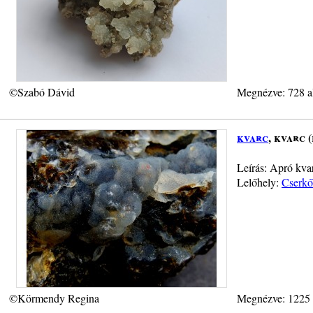
©Szabó Dávid
Megnézve: 728 a
kvarc
, kvarc 
Leírás: Apró kva
Lelőhely:
Cserkő
©Körmendy Regina
Megnézve: 1225