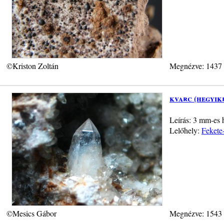
©Kriston Zoltán
Megnézve: 1437
kvarc (hegyik
Leírás: 3 mm-es h
Lelőhely:
Fekete
©Mesics Gábor
Megnézve: 1543