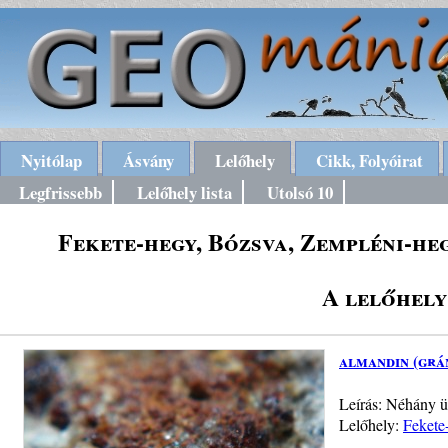
Nyitólap
Ásvány
Lelőhely
Cikk, Folyóirat
Legfrissebb
Lelőhely lista
Utolsó 10
Fekete-hegy, Bózsva, Zempléni-he
A lelőhely
almandin (grá
Leírás: Néhány ü
Lelőhely:
Fekete