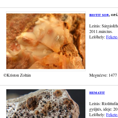
biotit sor
, opá
Leírás: Sárgásfeh
2011.március.
Lelőhely:
Fekete
©Kriston Zoltán
Megnézve: 1477
hematit
Leírás: Riolittuf
gyűjtés, ideje: 2
Lelőhely:
Fekete