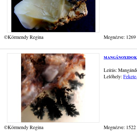
©Körmendy Regina
Megnézve: 1269
mangánoxidok
Leírás: Mangánde
Lelőhely:
Fekete
©Körmendy Regina
Megnézve: 1522