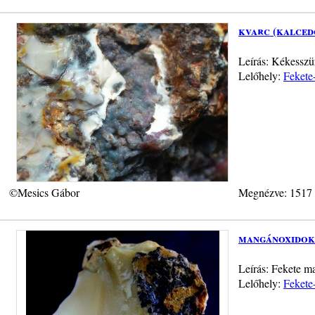
kvarc (kalced
Leírás: Kékesszü
Lelőhely:
Fekete
©Mesics Gábor
Megnézve: 1517
mangánoxidok
Leírás: Fekete m
Lelőhely:
Fekete