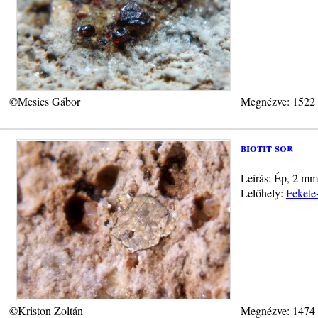
©Mesics Gábor
Megnézve: 1522
biotit sor
Leírás: Ép, 2 mm á
Lelőhely:
Fekete
©Kriston Zoltán
Megnézve: 1474