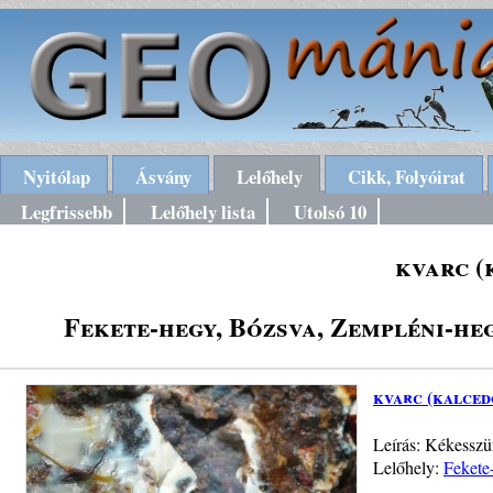
Nyitólap
Ásvány
Lelőhely
Cikk, Folyóirat
Legfrissebb
Lelőhely lista
Utolsó 10
kvarc (
Fekete-hegy, Bózsva, Zempléni-he
kvarc (kalced
Leírás: Kékesszü
Lelőhely:
Fekete