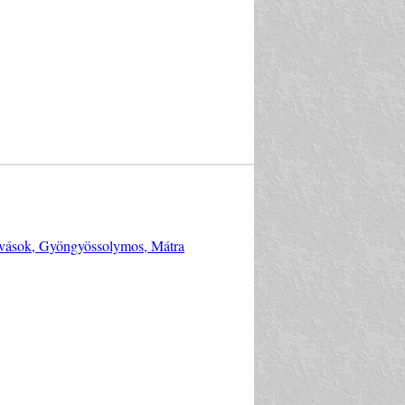
búvások, Gyöngyössolymos, Mátra