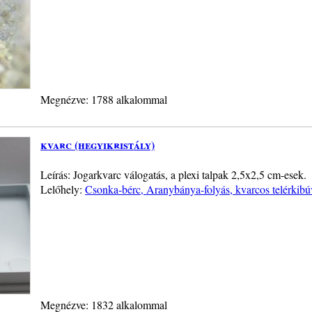
Megnézve: 1788 alkalommal
kvarc (hegyikristály)
Leírás: Jogarkvarc válogatás, a plexi talpak 2,5x2,5 cm-esek.
Lelőhely:
Csonka-bérc, Aranybánya-folyás, kvarcos telérki
Megnézve: 1832 alkalommal