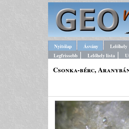
Nyitólap
Ásvány
Lelőhely
Legfrissebb
Lelőhely lista
U
Csonka-bérc, Aranybán