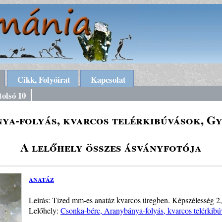
Cikk, Folyóirat
Kapcsolat
tolsó 10
ya-folyás, kvarcos telérkibúvások, 
A lelőhely összes ásványfotója
anatáz
Leírás: Tized mm-es anatáz kvarcos üregben. Képszélesség 2
Lelőhely:
Csonka-bérc, Aranybánya-folyás, kvarcos telérki