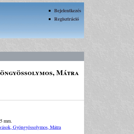
Bejelentkezés
Regisztráció
Gyöngyössolymos, Mátra
,5 mm.
búvások, Gyöngyössolymos, Mátra