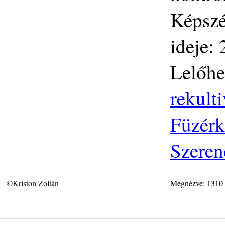
Képszé
ideje:
Lelőhe
rekulti
Füzérk
Szeren
©Kriston Zoltán
Megnézve: 1310