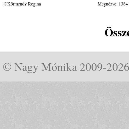
©Körmendy Regina
Megnézve: 1384
Össze
© Nagy Mónika 2009-202