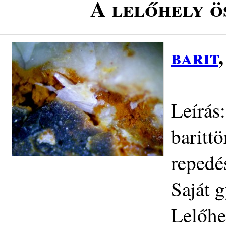
A lelőhely ö
barit
Leírás:
barittö
repedé
Saját 
Lelőhe