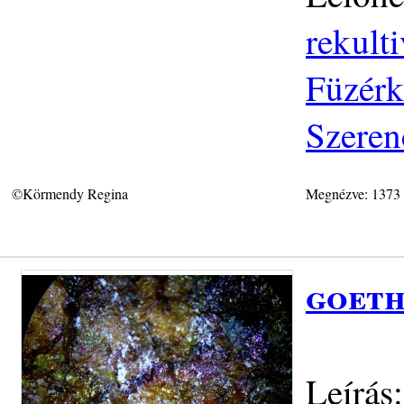
rekulti
Füzérk
Szeren
©Körmendy Regina
Megnézve: 1373
goeth
Leírás