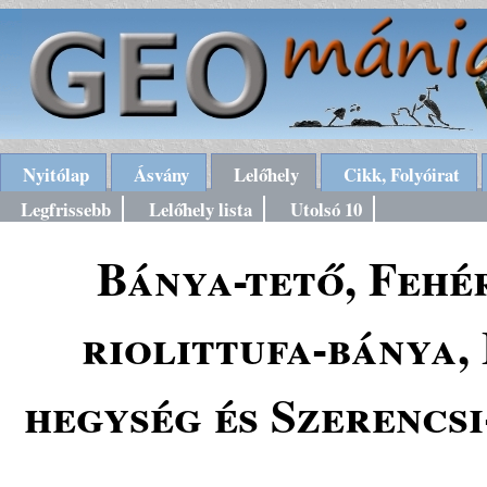
Nyitólap
Ásvány
Lelőhely
Cikk, Folyóirat
Legfrissebb
Lelőhely lista
Utolsó 10
Bánya-tető, Fehé
riolittufa-bánya,
hegység és Szerencs