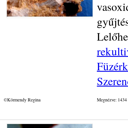
vasoxi
gyűjté
Lelőhe
rekulti
Füzérk
Szeren
©Körmendy Regina
Megnézve: 1434