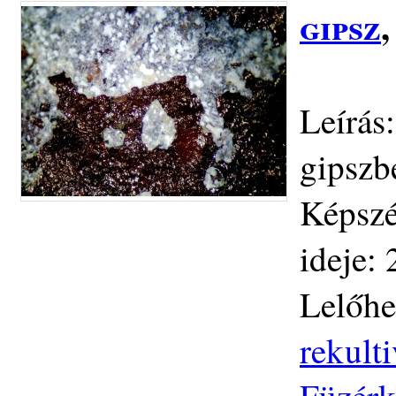
gipsz
Leírás
gipszb
Képszé
ideje:
Lelőhe
rekulti
Füzérk