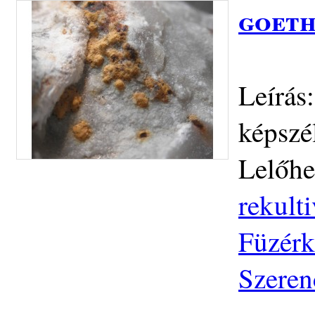
goeth
Leírás:
képszé
Lelőhe
rekulti
Füzérk
Szeren