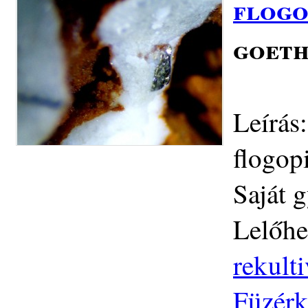
flogo
goeth
Leírás
flogop
Saját 
Lelőhe
rekulti
Füzérk