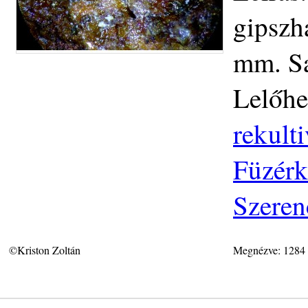
gipszh
mm. Sa
Lelőhe
rekulti
Füzérk
Szeren
©Kriston Zoltán
Megnézve: 1284