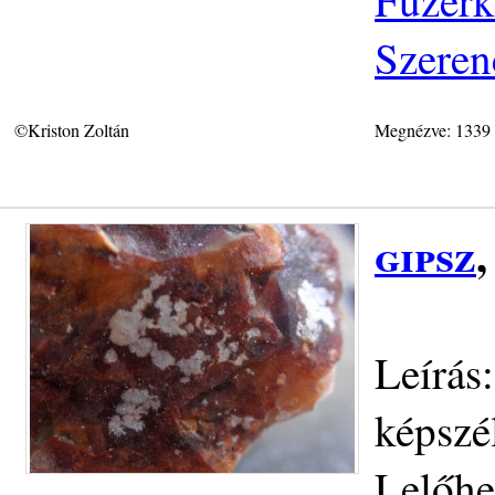
Szeren
©Kriston Zoltán
Megnézve: 1339
gipsz
Leírás
képszé
Lelőhe