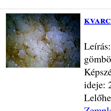
kvarc
Leírás
gömbös
Képszé
ideje:
Lelőhe
Zemplé