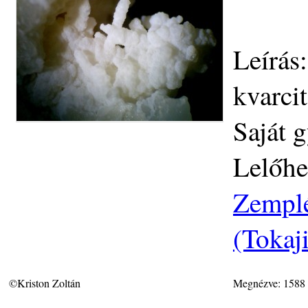
Leírás
kvarci
Saját 
Lelőhe
Zemplé
(Tokaj
©Kriston Zoltán
Megnézve: 1588