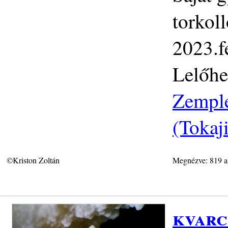
torkol
2023.f
Lelőhe
Zemplé
(Tokaj
©Kriston Zoltán
Megnézve: 819 a
kvarc