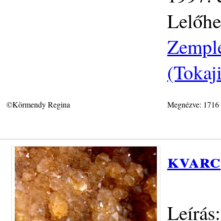
Lelőhe
Zemplé
(Tokaj
©Körmendy Regina
Megnézve: 1716
kvarc
Leírás