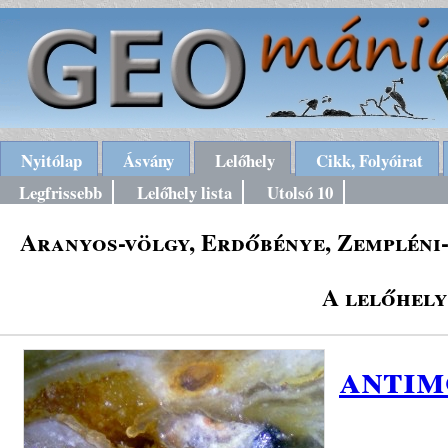
Nyitólap
Ásvány
Lelőhely
Cikk, Folyóirat
Legfrissebb
Lelőhely lista
Utolsó 10
Aranyos-völgy, Erdőbénye, Zempléni-
A lelőhely
antim