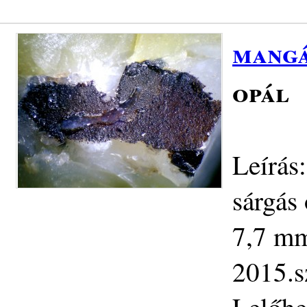
mang
opál
Leírás
sárgás
7,7 mm.
2015.s
Lelőhe