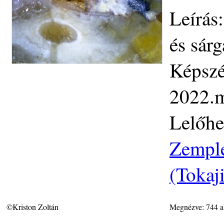
Leírás
és sár
Képszé
2022.m
Lelőhe
Zemplé
(Tokaj
©Kriston Zoltán
Megnézve: 744 a