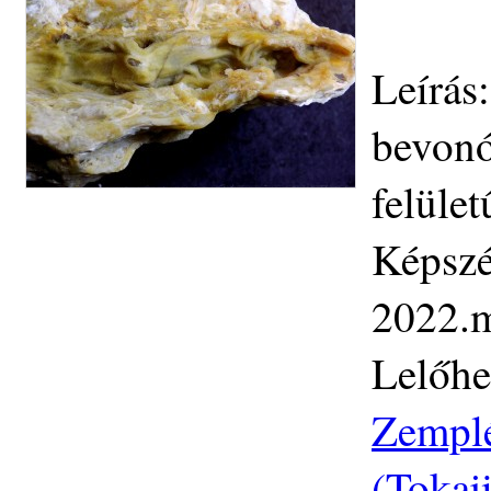
Leírás
bevonó
felüle
Képszé
2022.m
Lelőhe
Zemplé
(Tokaj