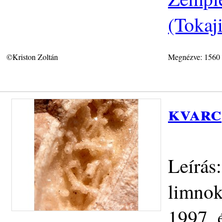
(Tokaj
©Kriston Zoltán
Megnézve: 1560
kvarc
Leírás
limnok
1997. 