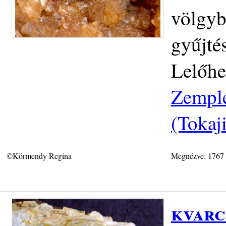
völgyb
gyűjté
Lelőhe
Zemplé
(Tokaj
©Körmendy Regina
Megnézve: 1767
kvarc