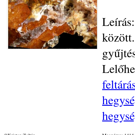
Leírás
között
gyűjtés
Lelőhe
feltár
hegysé
hegysé