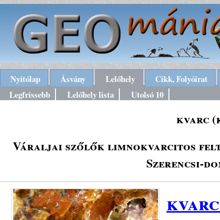
Nyitólap
Ásvány
Lelőhely
Cikk, Folyóirat
Legfrissebb
Lelőhely lista
Utolsó 10
kvarc (
Váraljai szőlők limnokvarcitos fel
Szerencsi-do
kvarc