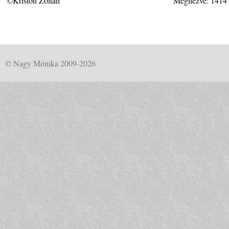
©Kriston Zoltán
Megnézve: 1414
© Nagy Mónika 2009-2026