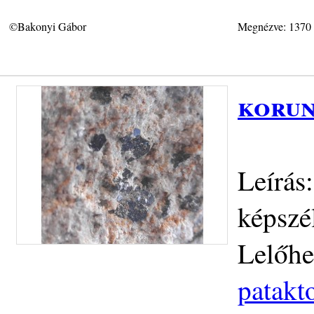
©Bakonyi Gábor
Megnézve: 1370
korun
Leírás
képszé
Lelőhe
patakt