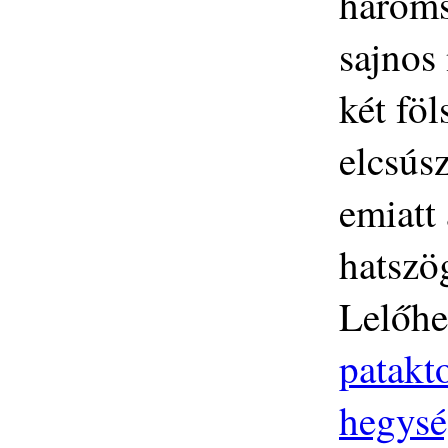
hároms
sajnos
két fö
elcsús
emiatt 
hatszög
Lelőhe
patakt
hegys