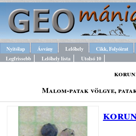
Nyitólap
Ásvány
Lelőhely
Cikk, Folyóirat
Legfrissebb
Lelőhely lista
Utolsó 10
korund
Malom-patak völgye, pata
korun