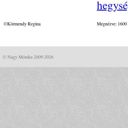
hegys
©Körmendy Regina
Megnézve: 1600
© Nagy Mónika 2009-2026