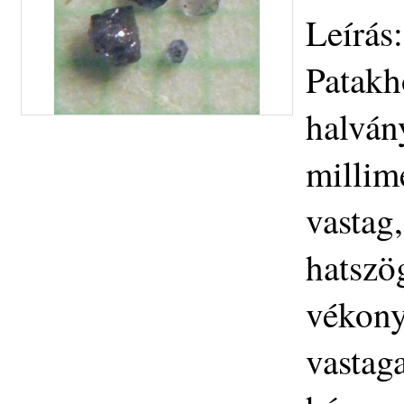
Leírás
Patakh
halván
millim
vastag,
hatszö
vékony
vastaga