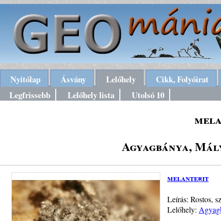
Nyitólap
Ásvány
Lelőhely
Cikk, Folyóirat
Legfrissebb
Lelőhely lista
Utolsó 10
mela
Agyagbánya, Mály
melanterit
Leírás: Rostos, s
Lelőhely:
Agyagb