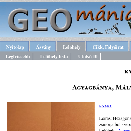
Nyitólap
Ásvány
Lelőhely
Cikk, Folyóirat
Legfrissebb
Lelőhely lista
Utolsó 10
k
Agyagbánya, Mály
kvarc
Leírás: Hexagonál
zsinórjaiból szep
Lelőhely:
Agyagb