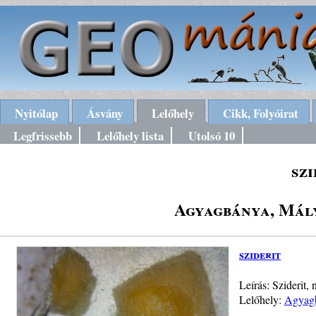
Nyitólap
Ásvány
Lelőhely
Cikk, Folyóirat
Legfrissebb
Lelőhely lista
Utolsó 10
szi
Agyagbánya, Mály
sziderit
Leírás: Sziderit,
Lelőhely:
Agyagb