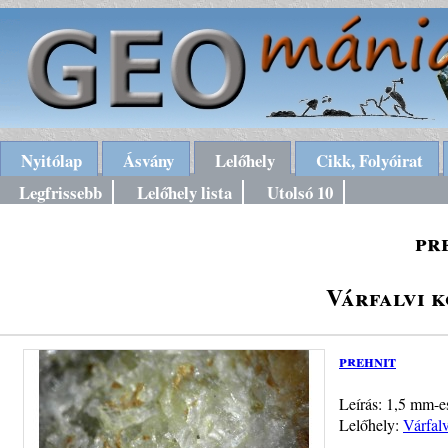
Nyitólap
Ásvány
Lelőhely
Cikk, Folyóirat
Legfrissebb
Lelőhely lista
Utolsó 10
pr
Várfalvi k
prehnit
Leírás: 1,5 mm-es
Lelőhely:
Várfalv