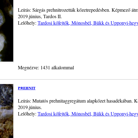
Leírás: Sárgás prehnitrozetták kőzetrepedésben. Képmező átmé
2019.június, Tardos II.
Lelőhely:
Tardosi kőfejtők, Mónosbél, Bükk és Upponyi-heg
Megnézve: 1431 alkalommal
prehnit
Leírás: Mutatós prehnitaggregátum alapkőzet hasadékában. Ké
2019.június.
Lelőhely:
Tardosi kőfejtők, Mónosbél, Bükk és Upponyi-heg