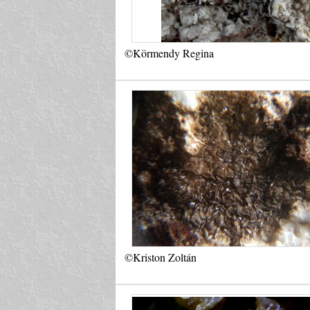
©Körmendy Regina
©Kriston Zoltán