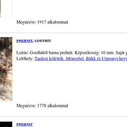
Megnézve: 1917 alkalommal
prehnit
, goethit
Leírás: Goethittől barna prehnit. Képszélesség: 10 mm. Saját g
Lelőhely:
Tardosi kőfejtők, Mónosbél, Bükk és Upponyi-heg
Megnézve: 1778 alkalommal
prehnit