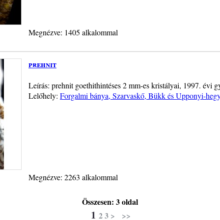
Megnézve: 1405 alkalommal
prehnit
Leírás: prehnit goethithintéses 2 mm-es kristályai, 1997. évi g
Lelőhely:
Forgalmi bánya, Szarvaskő, Bükk és Upponyi-heg
Megnézve: 2263 alkalommal
Összesen: 3 oldal
1
2
3
>
>>