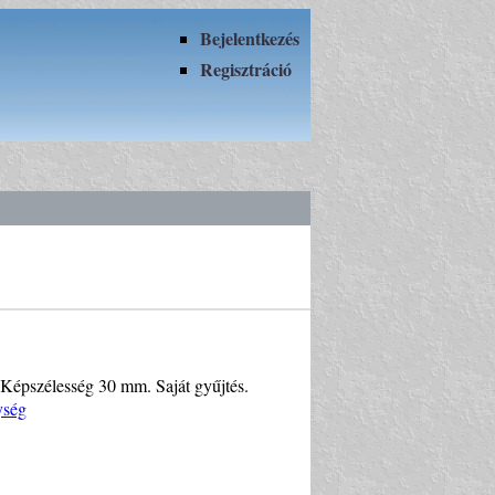
Bejelentkezés
Regisztráció
. Képszélesség 30 mm. Saját gyűjtés.
ység