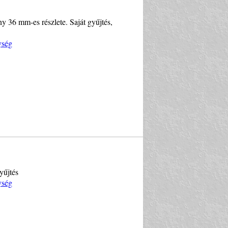
y 36 mm-es részlete. Saját gyűjtés,
ység
yűjtés
ység