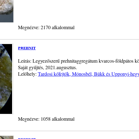
Megnézve: 2170 alkalommal
prehnit
Leírás: Legyezőszerű prehnitaggregátum kvarcos-földpátos 
Saját gyűjtés, 2021.augusztus.
Lelőhely:
Tardosi kőfejtők, Mónosbél, Bükk és Upponyi-heg
Megnézve: 1058 alkalommal
prehnit