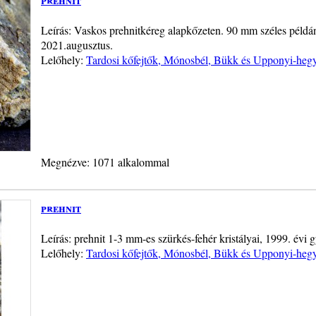
Leírás: Vaskos prehnitkéreg alapkőzeten. 90 mm széles példán
2021.augusztus.
Lelőhely:
Tardosi kőfejtők, Mónosbél, Bükk és Upponyi-heg
Megnézve: 1071 alkalommal
prehnit
Leírás: prehnit 1-3 mm-es szürkés-fehér kristályai, 1999. évi g
Lelőhely:
Tardosi kőfejtők, Mónosbél, Bükk és Upponyi-heg