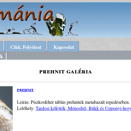
Cikk, Folyóirat
Kapcsolat
ők
prehnit galéria
prehnit
Leírás: Piszkosfehér táblás prehnitek metabazalt repedésében
Lelőhely:
Tardosi kőfejtők, Mónosbél, Bükk és Upponyi-heg