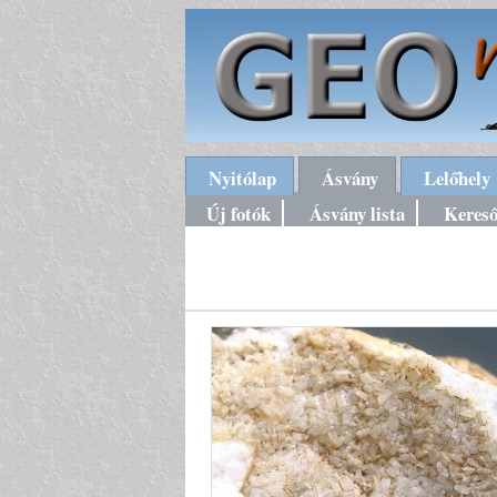
Nyitólap
Ásvány
Lelőhely
Új fotók
Ásvány lista
Keres