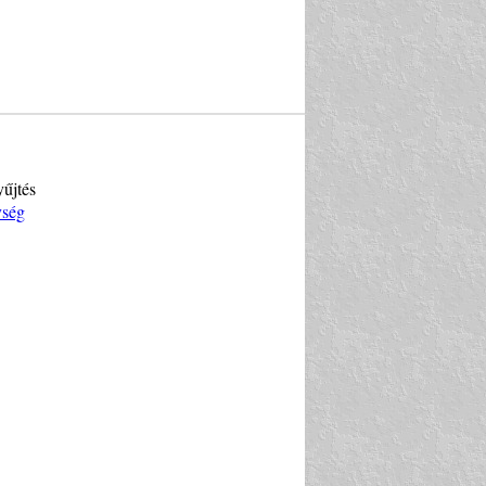
yűjtés
ység