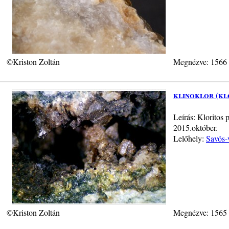
©Kriston Zoltán
Megnézve: 1566
klinoklor (kl
Leírás: Kloritos 
2015.október.
Lelőhely:
Savós-
©Kriston Zoltán
Megnézve: 1565