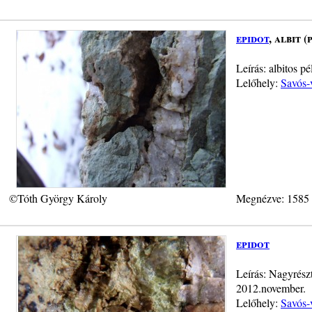
epidot
, albit 
Leírás: albitos p
Lelőhely:
Savós-
©Tóth György Károly
Megnézve: 1585
epidot
Leírás: Nagyrész
2012.november.
Lelőhely:
Savós-