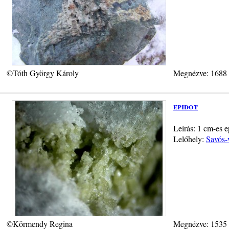
©Tóth György Károly
Megnézve: 1688
epidot
Leírás: 1 cm-es e
Lelőhely:
Savós-
©Körmendy Regina
Megnézve: 1535