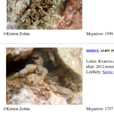
©Kriston Zoltán
Megnézve: 1599
epidot
, albit 
Leírás: Kvarcos-a
ideje: 2012.nove
Lelőhely:
Savós-
©Kriston Zoltán
Megnézve: 1757