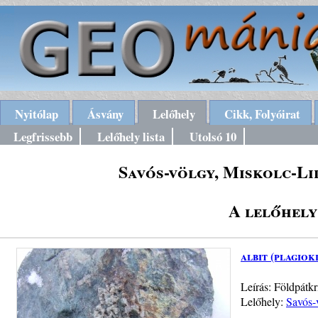
Nyitólap
Ásvány
Lelőhely
Cikk, Folyóirat
Legfrissebb
Lelőhely lista
Utolsó 10
Savós-völgy, Miskolc-Li
A lelőhely
albit (plagiok
Leírás: Földpátkr
Lelőhely:
Savós-