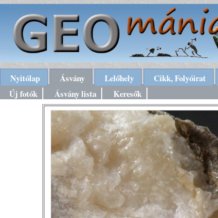
Nyitólap
Ásvány
Lelőhely
Cikk, Folyóirat
Új fotók
Ásvány lista
Keresők