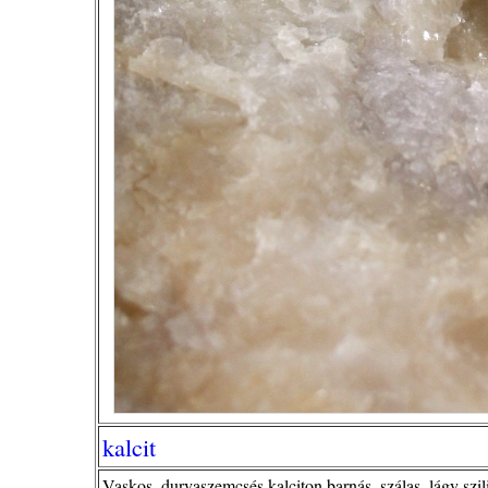
kalcit
Vaskos, durvaszemcsés kalciton barnás, szálas, lágy szili