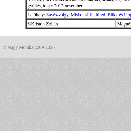
gyűjtés, ideje: 2012.november.
Lelőhely:
Savós-völgy, Miskolc-Lillafüred, Bükk és U
©Kriston Zoltán
Megnéz
© Nagy Mónika 2009-2026