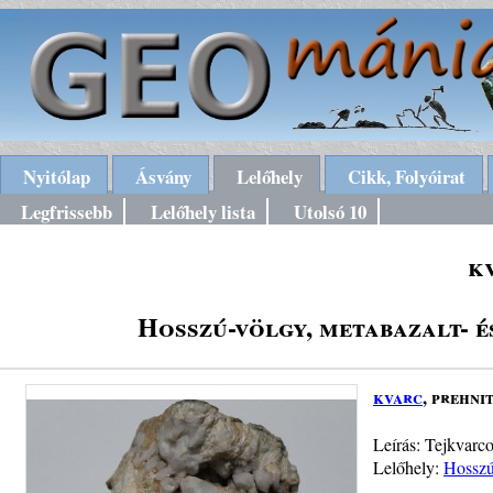
Nyitólap
Ásvány
Lelőhely
Cikk, Folyóirat
Legfrissebb
Lelőhely lista
Utolsó 10
k
Hosszú-völgy, metabazalt- é
kvarc
, prehni
Leírás: Tejkvarco
Lelőhely:
Hosszú-