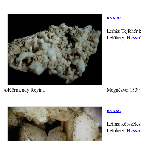
kvarc
Leírás: Tejfehér 
Lelőhely:
Hosszú-
©Körmendy Regina
Megnézve: 1539
kvarc
Leírás: képszél
Lelőhely:
Hosszú-