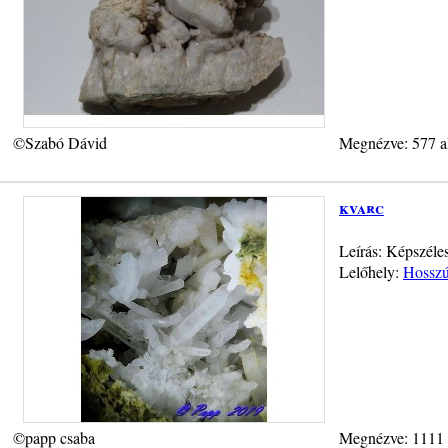
©Szabó Dávid
Megnézve: 577 a
kvarc
Leírás: Képszéles
Lelőhely:
Hosszú-
©papp csaba
Megnézve: 1111