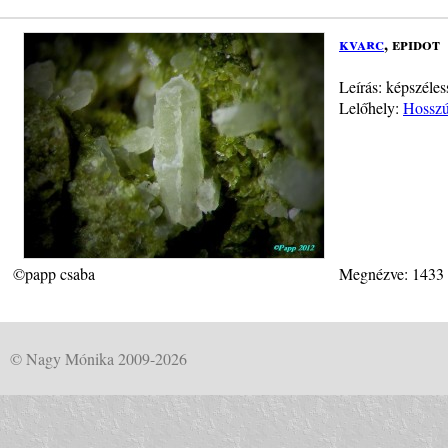
kvarc
, epidot
Leírás: képszéle
Lelőhely:
Hosszú-
©papp csaba
Megnézve: 1433
© Nagy Mónika 2009-2026