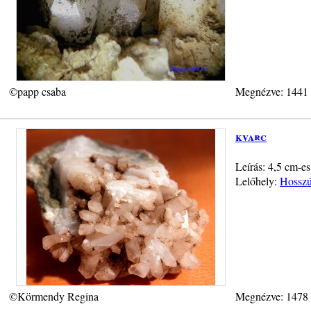
©papp csaba
Megnézve: 1441
kvarc
Leírás: 4,5 cm-es
Lelőhely:
Hosszú-
©Körmendy Regina
Megnézve: 1478