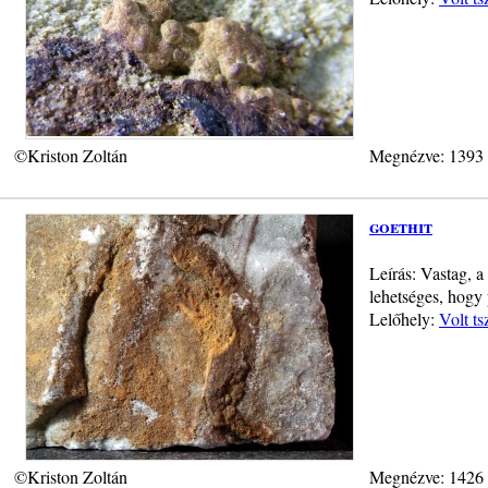
©Kriston Zoltán
Megnézve: 1393
goethit
Leírás: Vastag, 
lehetséges, hogy 
Lelőhely:
Volt ts
©Kriston Zoltán
Megnézve: 1426