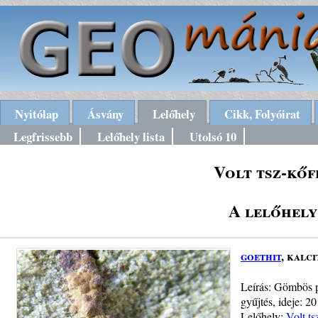
Nyitólap
Ásvány
Lelőhely
Cikk, Folyóirat
Legfrissebb
Lelőhely lista
Utolsó 10
Volt tsz-kőf
A lelőhely
goethit
, kalci
Leírás: Gömbös p
gyűjtés, ideje: 20
Lelőhely:
Volt ts