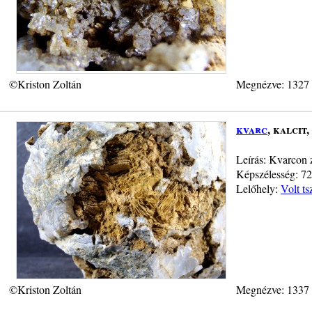
©Kriston Zoltán
Megnézve: 1327
kvarc
, kalcit
Leírás: Kvarcon 
Képszélesség: 72 
Lelőhely:
Volt ts
©Kriston Zoltán
Megnézve: 1337