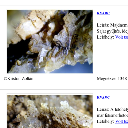
kvarc
Leírás: Majdnem 
Saját gyűjtés, ide
Lelőhely:
Volt ts
©Kriston Zoltán
Megnézve: 1348
kvarc
Leírás: A lelőhel
már felismerhetőek
Lelőhely:
Volt ts