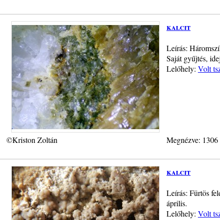
kalcit
Leírás: Háromszí
Saját gyűjtés, ide
Lelőhely:
Volt ts
©Kriston Zoltán
Megnézve: 1306
kalcit
Leírás: Fürtös fe
április.
Lelőhely:
Volt ts