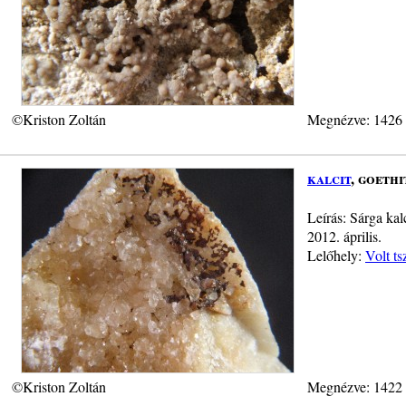
©Kriston Zoltán
Megnézve: 1426
kalcit
, goethi
Leírás: Sárga kal
2012. április.
Lelőhely:
Volt ts
©Kriston Zoltán
Megnézve: 1422