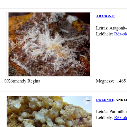
aragonit
Leírás: Aragonit-
Lelőhely:
Réz-old
©Körmendy Regina
Megnézve: 1465
dolomit
, anke
Leírás: Pár milli
Lelőhely:
Réz-old