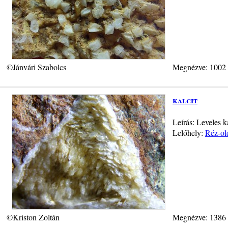
©Jánvári Szabolcs
Megnézve: 1002
kalcit
Leírás: Leveles k
Lelőhely:
Réz-old
©Kriston Zoltán
Megnézve: 1386