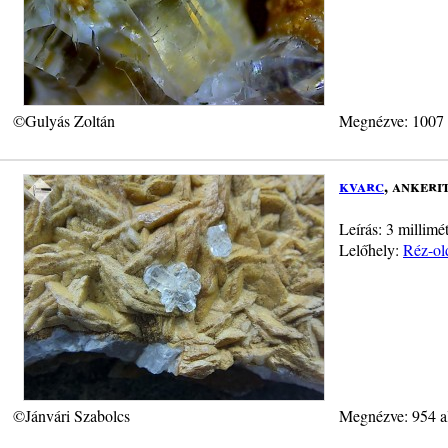
©Gulyás Zoltán
Megnézve: 1007
kvarc
, ankeri
Leírás: 3 millimé
Lelőhely:
Réz-old
©Jánvári Szabolcs
Megnézve: 954 a