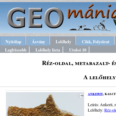
Nyitólap
Ásvány
Lelőhely
Cikk, Folyóirat
Legfrissebb
Lelőhely lista
Utolsó 10
Réz-oldal, metabazalt- é
A lelőhely
ankerit
, kalci
Leírás: Ankerit, 
Lelőhely:
Réz-old