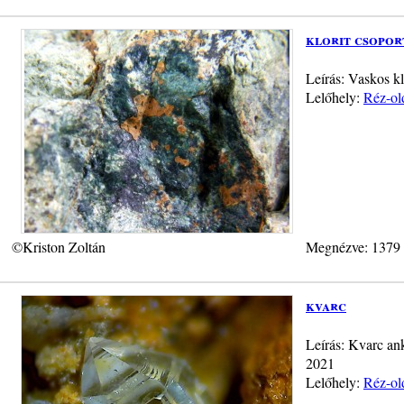
klorit csopor
Leírás: Vaskos kl
Lelőhely:
Réz-old
©Kriston Zoltán
Megnézve: 1379
kvarc
Leírás: Kvarc an
2021
Lelőhely:
Réz-old