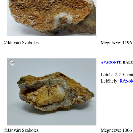
©Jánvári Szabolcs
Megnézve: 1196
aragonit
, kalc
Leírás: 2-2.5 cent
Lelőhely:
Réz-old
©Jánvári Szabolcs
Megnézve: 1006