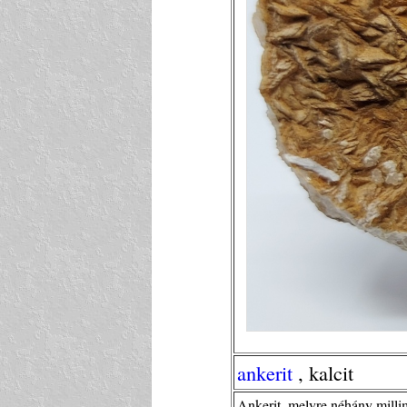
ankerit
, kalcit
Ankerit, melyre néhány millimé