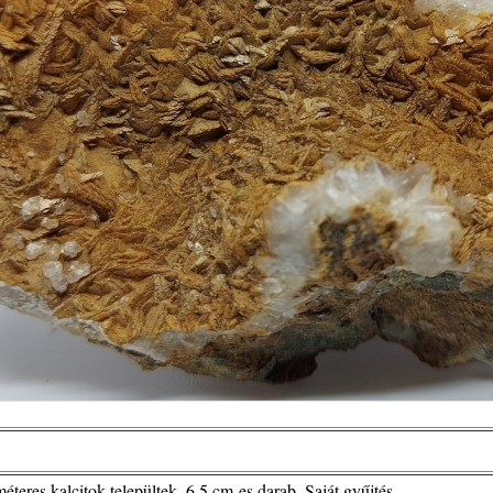
teres kalcitok települtek. 6.5 cm-es darab. Saját gyűjtés.