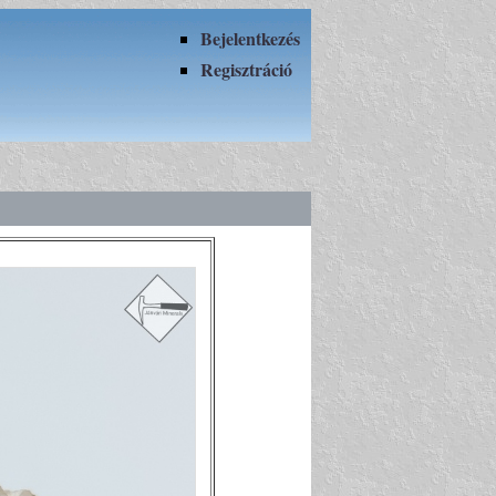
Bejelentkezés
Regisztráció