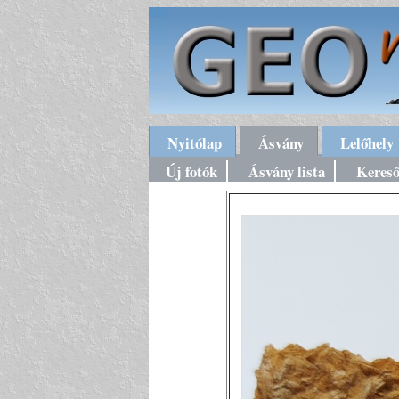
Nyitólap
Ásvány
Lelőhely
Új fotók
Ásvány lista
Keres