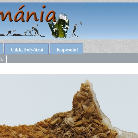
Cikk, Folyóirat
Kapcsolat
ők