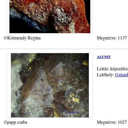
©Körmendy Regina
Megnézve: 1137
alunit
Leírás: képszéle
Lelőhely:
Galamb
©papp csaba
Megnézve: 1027