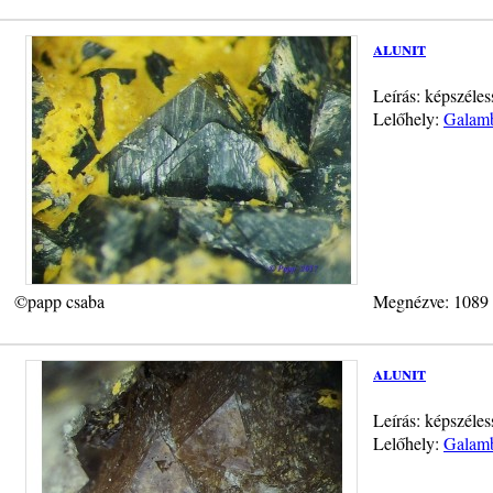
alunit
Leírás: képszéles
Lelőhely:
Galamb
©papp csaba
Megnézve: 1089
alunit
Leírás: képszéle
Lelőhely:
Galamb