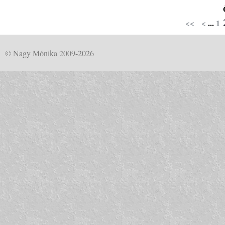
<<
<
...
1
© Nagy Mónika 2009-2026