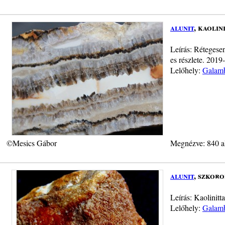
alunit
, kaolin
Leírás: Rétegesen
es részlete. 2019-
Lelőhely:
Galamb
©Mesics Gábor
Megnézve: 840 a
alunit
, szkoro
Leírás: Kaolinitta
Lelőhely:
Galamb