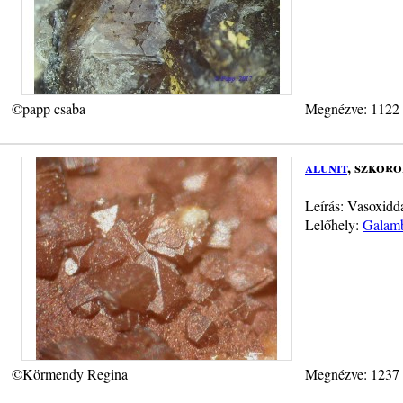
©papp csaba
Megnézve: 1122
alunit
, szkoro
Leírás: Vasoxidd
Lelőhely:
Galamb
©Körmendy Regina
Megnézve: 1237