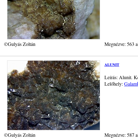
©Gulyás Zoltán
Megnézve: 563 a
alunit
Leírás: Alunit. 
Lelőhely:
Galamb
©Gulyás Zoltán
Megnézve: 587 a