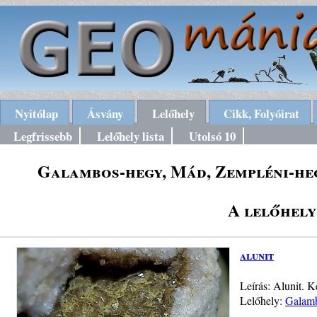
Nyitólap
Ásvány
Lelőhely
Cikk, Folyóirat
Legfrissebb
Lelőhely lista
Utolsó 10
Galambos-hegy, Mád, Zempléni-heg
A lelőhely
alunit
Leírás: Alunit. 
Lelőhely:
Galamb