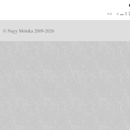
<<
<
...
1
© Nagy Mónika 2009-2026