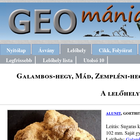
Nyitólap
Ásvány
Lelőhely
Cikk, Folyóirat
Legfrissebb
Lelőhely lista
Utolsó 10
Galambos-hegy, Mád, Zempléni-heg
A lelőhely
alunit
, goethi
Leírás: Sugaras k
102 mm. Saját gyű
Lelőhely:
Galamb