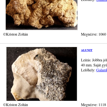
©Kriston Zoltán
Megnézve: 1060
alunit
Leírás: Jobbra jó
40 mm. Saját gyűj
Lelőhely:
Galamb
©Kriston Zoltán
Megnézve: 1118