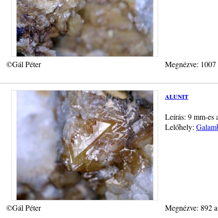
©Gál Péter
Megnézve: 1007
alunit
Leírás: 9 mm-es a
Lelőhely:
Galamb
©Gál Péter
Megnézve: 892 a