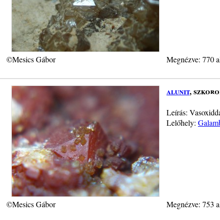
©Mesics Gábor
Megnézve: 770 a
alunit
, szkoro
Leírás: Vasoxidda
Lelőhely:
Galamb
©Mesics Gábor
Megnézve: 753 a