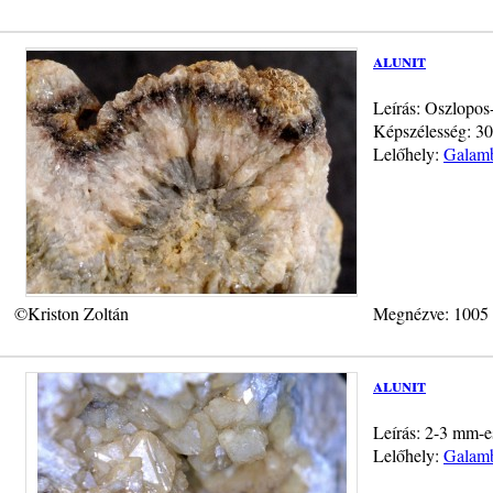
alunit
Leírás: Oszlopos-
Képszélesség: 30
Lelőhely:
Galamb
©Kriston Zoltán
Megnézve: 1005
alunit
Leírás: 2-3 mm-es
Lelőhely:
Galamb