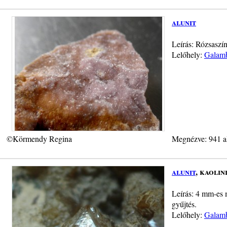
alunit
Leírás: Rózsaszín
Lelőhely:
Galamb
©Körmendy Regina
Megnézve: 941 a
alunit
, kaolin
Leírás: 4 mm-es m
gyűjtés.
Lelőhely:
Galamb