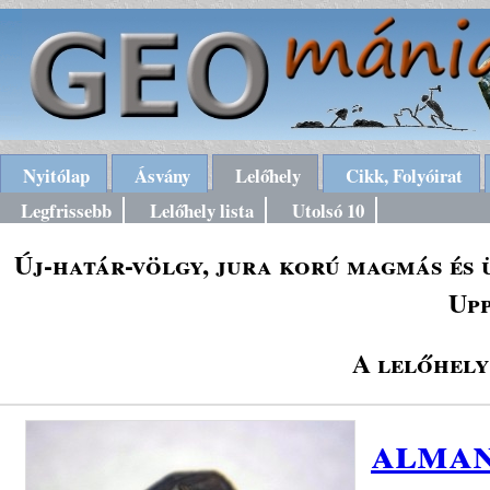
Nyitólap
Ásvány
Lelőhely
Cikk, Folyóirat
Legfrissebb
Lelőhely lista
Utolsó 10
Új-határ-völgy, jura korú magmás és 
Upp
A lelőhely
alman