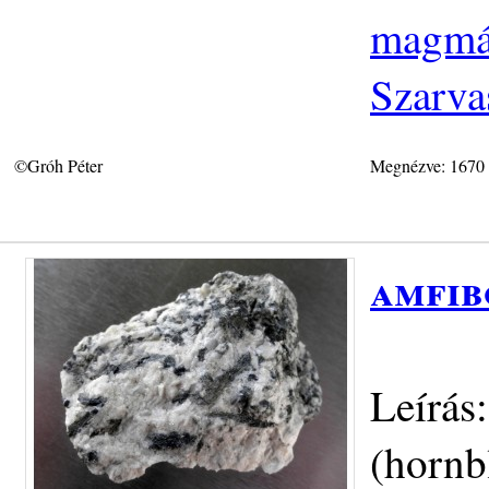
magmás
Szarva
©Gróh Péter
Megnézve: 1670
amfib
Leírás
(hornb