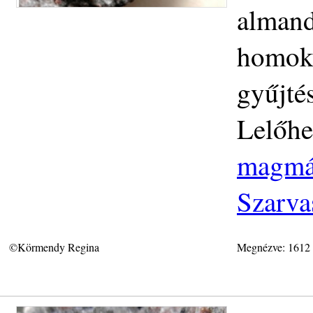
almand
homokk
gyűjté
Lelőhe
magmás
Szarva
©Körmendy Regina
Megnézve: 1612