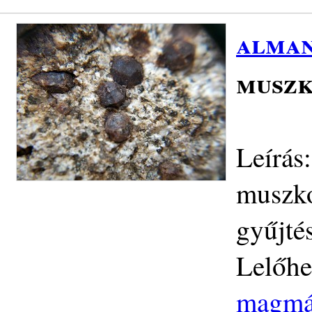
alman
muszk
Leírás
muszko
gyűjtés
Lelőhe
magmás