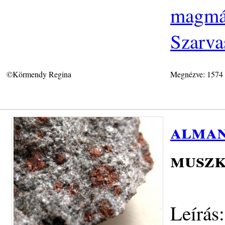
magmás
Szarva
©Körmendy Regina
Megnézve: 1574
alman
muszk
Leírás