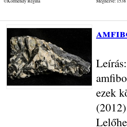
©Körmendy Regina
Megnézve: 1538
amfib
Leírás
amfibo
ezek k
(2012)
Lelőhe