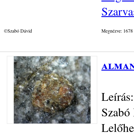
Szarva
©Szabó Dávid
Megnézve: 1678
alman
Leírás
Szabó 
Lelőhe