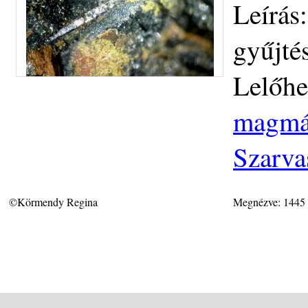
Leírás
gyűjté
Lelőhe
magmás
Szarva
©Körmendy Regina
Megnézve: 1445