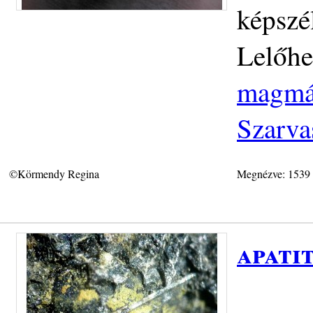
képszé
Lelőhe
magmás
Szarva
©Körmendy Regina
Megnézve: 1539
apati