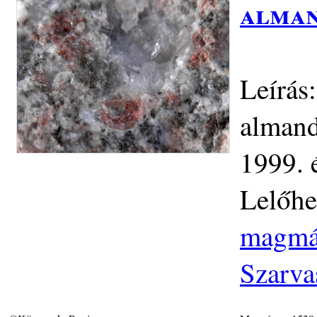
alman
Leírás
almand
1999. 
Lelőhe
magmás
Szarva