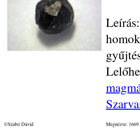
Leírás
homokk
gyűjtés
Lelőhe
magmás
Szarva
©Szabó Dávid
Megnézve: 1669