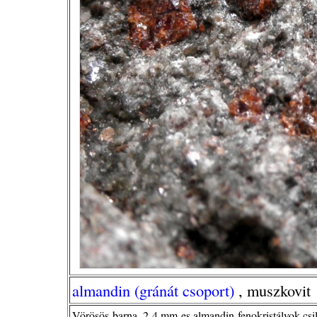
almandin (gránát csoport)
, muszkovit
Vörösös-barna, 2-4 mm-es almandin-fenokristályok cs