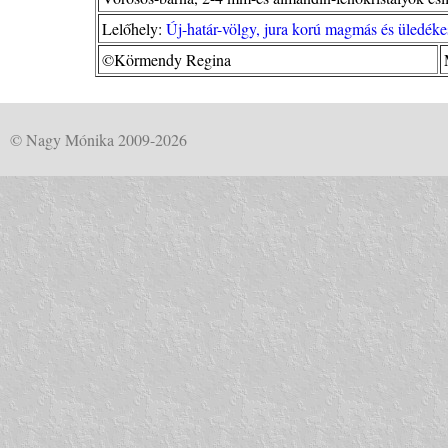
Lelőhely:
Új-határ-völgy, jura korú magmás és üledéke
©Körmendy Regina
© Nagy Mónika 2009-2026