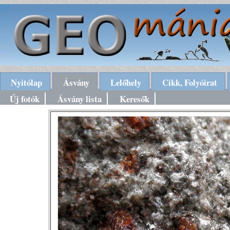
Nyitólap
Ásvány
Lelőhely
Cikk, Folyóirat
Új fotók
Ásvány lista
Keresők