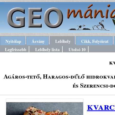
Nyitólap
Ásvány
Lelőhely
Cikk, Folyóirat
Legfrissebb
Lelőhely lista
Utolsó 10
k
Agáros-tető, Haragos-dűlő hidrokvar
és Szerencsi-
kvarc