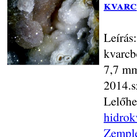
kvarc
Leírás:
kvarcb
7,7 mm.
2014.s
Lelőhe
hidrok
Zemplé