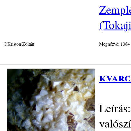
Zemplé
(Tokaj
©Kriston Zoltán
Megnézve: 1384
kvarc
Leírás
valósz