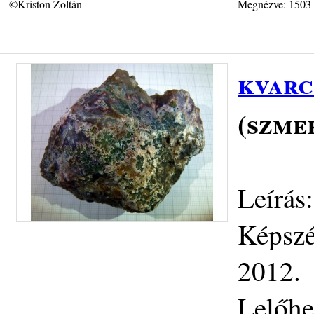
©Kriston Zoltán
Megnézve: 1503
kvarc
(szmek
Leírás
Képszé
2012.
Lelőhe