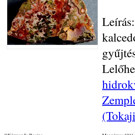
Leírás
kalced
gyűjté
Lelőhe
hidrok
Zemplé
(Tokaj