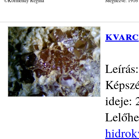
©Körmendy Regina
Megnézve: 1916
kvarc
Leírás
Képszé
ideje:
Lelőhe
hidrok