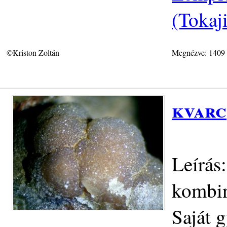
(Tokaj
©Kriston Zoltán
Megnézve: 1409
kvarc
Leírás
kombin
Saját 