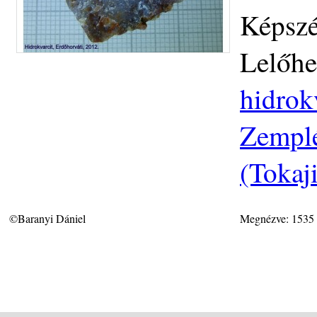
Képszé
Lelőhe
hidrok
Zemplé
(Tokaj
©Baranyi Dániel
Megnézve: 1535