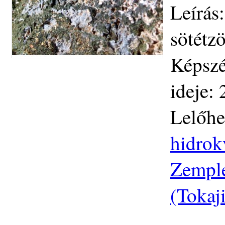
Leírás
sötétz
Képszé
ideje:
Lelőhe
hidrok
Zemplé
(Tokaj