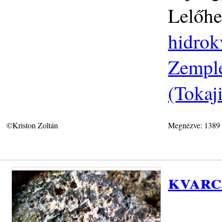
Lelőhe
hidrok
Zemplé
(Tokaj
©Kriston Zoltán
Megnézve: 1389
kvarc