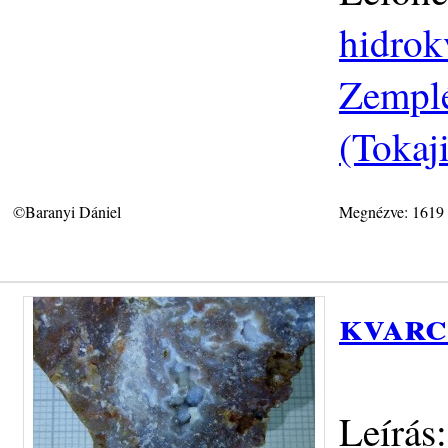
hidrok
Zemplé
(Tokaj
©Baranyi Dániel
Megnézve: 1619
kvarc
Leírás