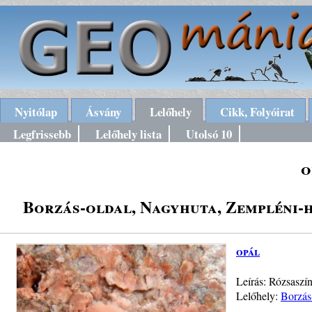
Nyitólap
Ásvány
Lelőhely
Cikk, Folyóirat
Legfrissebb
Lelőhely lista
Utolsó 10
o
Borzás-oldal, Nagyhuta, Zempléni-h
opál
Leírás: Rózsaszí
Lelőhely:
Borzás