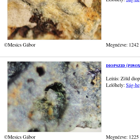
©Mesics Gábor
Megnézve: 1242
diopszid (piro
Leírás: Zöld diop
Lelőhely:
Ság-he
©Mesics Gábor
Megnézve: 1225