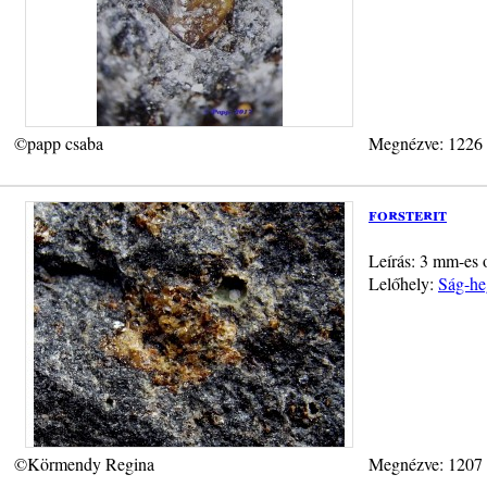
©papp csaba
Megnézve: 1226
forsterit
Leírás: 3 mm-es o
Lelőhely:
Ság-he
©Körmendy Regina
Megnézve: 1207