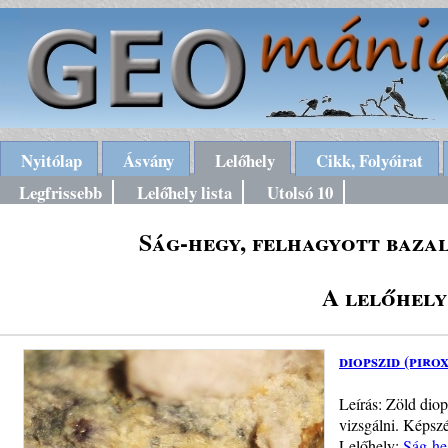
Nyitólap
Ásvány
Lelőhely
Cikk, Folyóirat
Legfrissebb
Lelőhely lista
Utolsó 10
Ság-hegy, felhagyott baza
A lelőhely
diopszid (piro
Leírás: Zöld dio
vizsgálni. Képsz
Lelőhely:
Ság-he