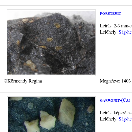
forsterit
Leírás: 2-3 mm-e
Lelőhely:
Ság-he
©Körmendy Regina
Megnézve: 1403
garronit-(Ca)
Leírás: képszéle
Lelőhely:
Ság-he