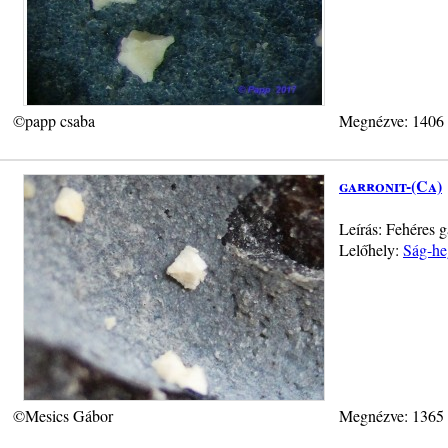
©papp csaba
Megnézve: 1406
garronit-(Ca)
Leírás: Fehéres g
Lelőhely:
Ság-he
©Mesics Gábor
Megnézve: 1365