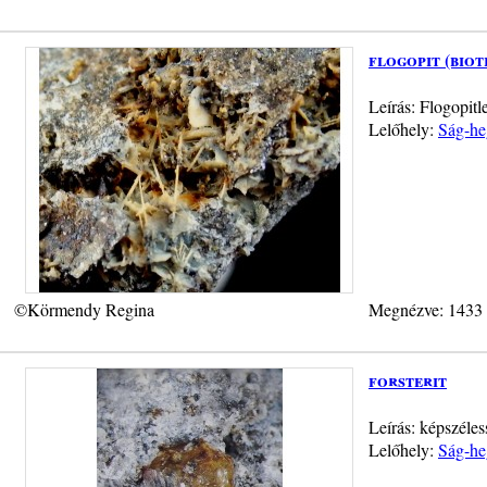
flogopit (biot
Leírás: Flogopit
Lelőhely:
Ság-he
©Körmendy Regina
Megnézve: 1433
forsterit
Leírás: képszéle
Lelőhely:
Ság-he