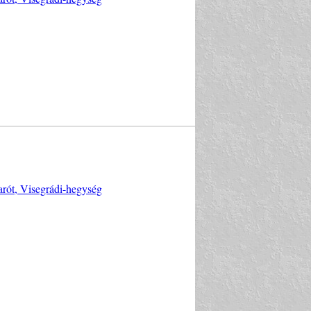
arót, Visegrádi-hegység