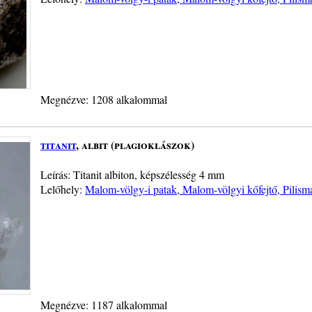
Megnézve: 1208 alkalommal
titanit
, albit (plagioklászok)
Leírás: Titanit albiton, képszélesség 4 mm
Lelőhely:
Malom-völgy-i patak, Malom-völgyi kőfejtő, Pilism
Megnézve: 1187 alkalommal