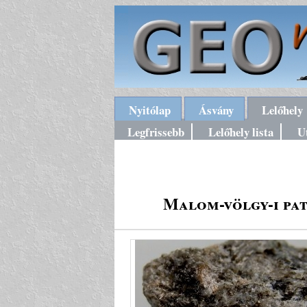
Nyitólap
Ásvány
Lelőhely
Legfrissebb
Lelőhely lista
U
Malom-völgy-i pat