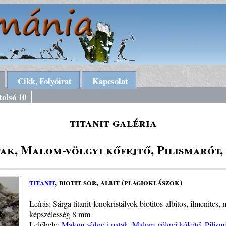
Cikk, Folyóirat
Kapcsolat
tolsó 10
titanit galéria
ak, Malom-völgyi kőfejtő, Pilismarót,
titanit
, biotit sor, albit (plagioklászok)
Leírás: Sárga titanit-fenokristályok biotitos-albitos, ilmenites
képszélesség 8 mm
Lelőhely:
Malom-völgy-i patak, Malom-völgyi kőfejtő, Pilism