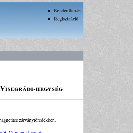
Bejelentkezés
Regisztráció
 Visegrádi-hegység
, magnetites zárványtöredékben,
arót, Visegrádi-hegység