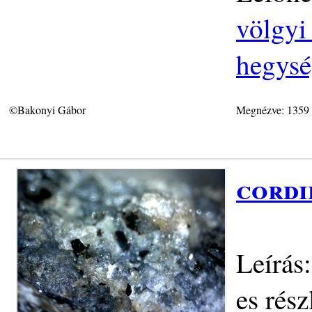
völgyi 
hegys
©Bakonyi Gábor
Megnézve: 1359
cordi
Leírás
es rész