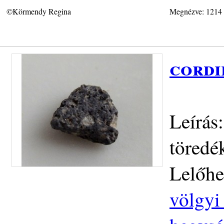
©Körmendy Regina
Megnézve: 1214
cordi
Leírás
töredé
Lelőhe
völgyi 