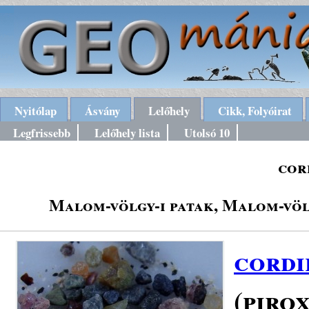
Nyitólap
Ásvány
Lelőhely
Cikk, Folyóirat
Legfrissebb
Lelőhely lista
Utolsó 10
cor
Malom-völgy-i patak, Malom-völg
cordi
(piro