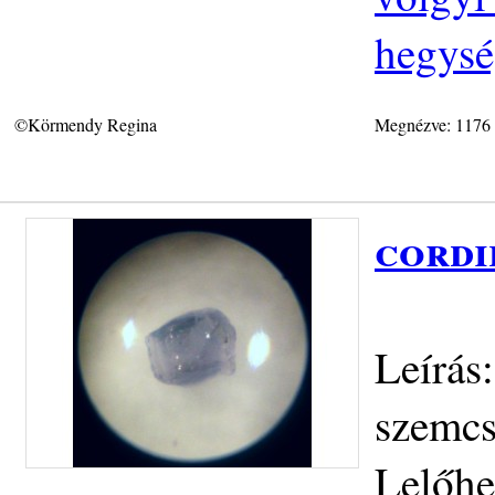
hegys
©Körmendy Regina
Megnézve: 1176
cordi
Leírás
szemcs
Lelőhe