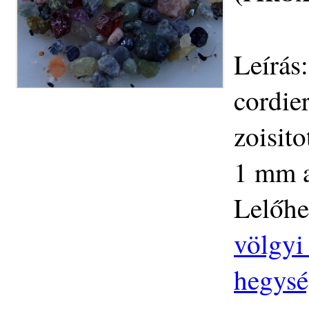
Leírás:
cordier
zoisito
1 mm a
Lelőhe
völgyi 
hegys