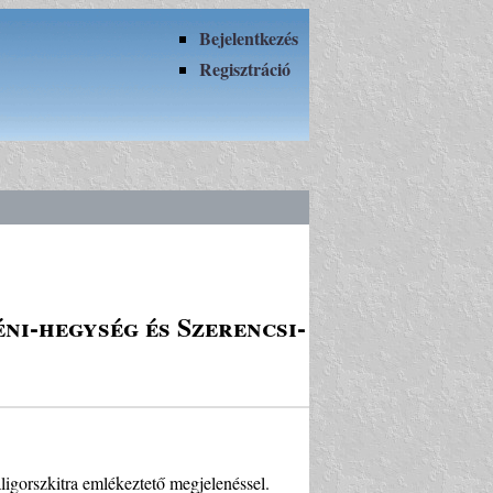
Bejelentkezés
Regisztráció
ni-hegység és Szerencsi-
ligorszkitra emlékeztető megjelenéssel.