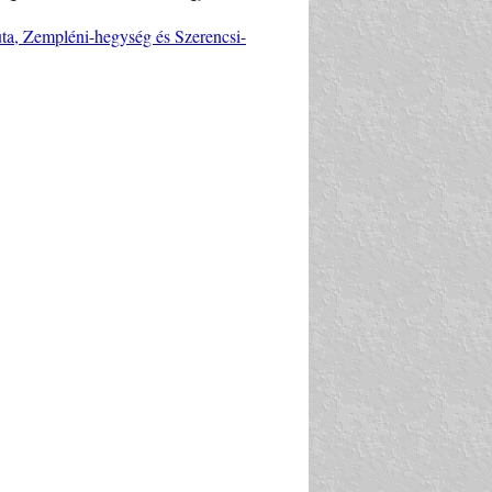
uta, Zempléni-hegység és Szerencsi-