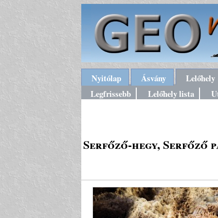
Nyitólap
Ásvány
Lelőhely
Legfrissebb
Lelőhely lista
U
Serfőző-hegy, Serfőző p