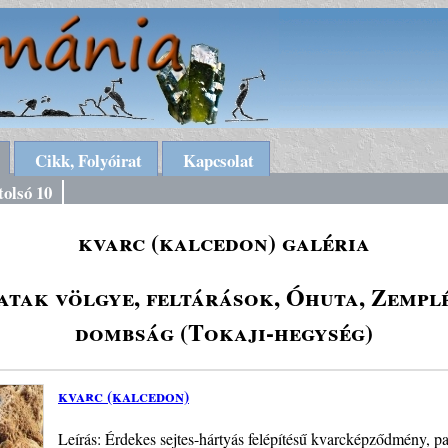
Cikk, Folyóirat
Kapcsolat
tolsó 10
kvarc (kalcedon) galéria
atak völgye, feltárások, Óhuta, Zemplé
dombság (Tokaji-hegység)
kvarc (kalcedon)
Leírás: Érdekes sejtes-hártyás felépítésű kvarcképződmény, pa