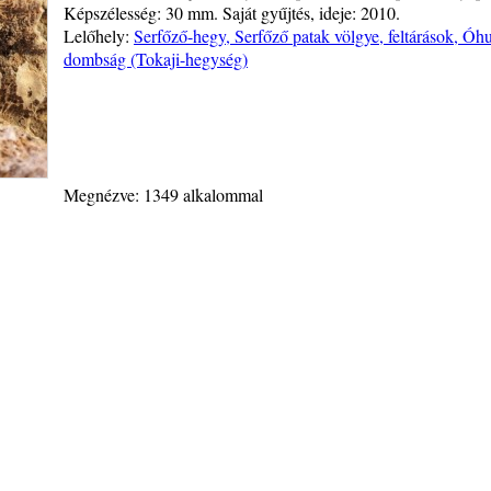
Képszélesség: 30 mm. Saját gyűjtés, ideje: 2010.
Lelőhely:
Serfőző-hegy, Serfőző patak völgye, feltárások, Óh
dombság (Tokaji-hegység)
Megnézve: 1349 alkalommal