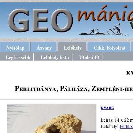
Nyitólap
Ásvány
Lelőhely
Cikk, Folyóirat
Legfrissebb
Lelőhely lista
Utolsó 10
k
Perlitbánya, Pálháza, Zempléni-he
kvarc
Leírás: 14 x 22 
Lelőhely:
Perlit