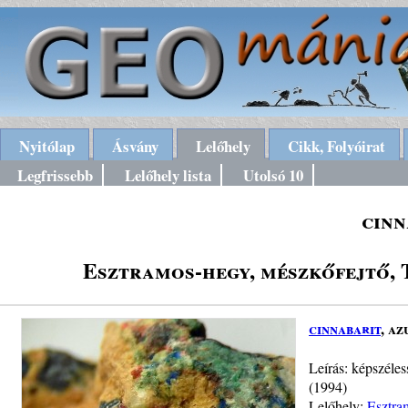
Nyitólap
Ásvány
Lelőhely
Cikk, Folyóirat
Legfrissebb
Lelőhely lista
Utolsó 10
cinn
Esztramos-hegy, mészkőfejtő,
cinnabarit
, az
Leírás: képszéle
(1994)
Lelőhely:
Esztra