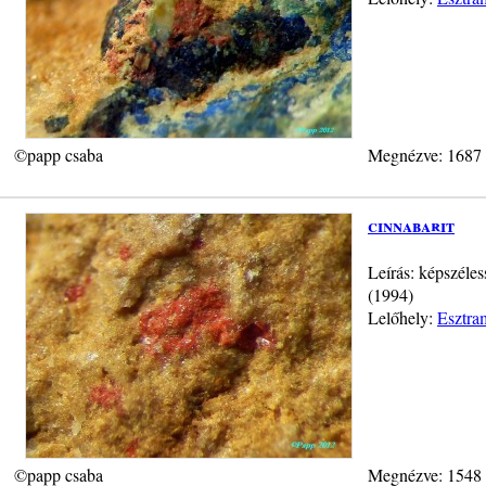
©papp csaba
Megnézve: 1687
cinnabarit
Leírás: képszéle
(1994)
Lelőhely:
Esztra
©papp csaba
Megnézve: 1548