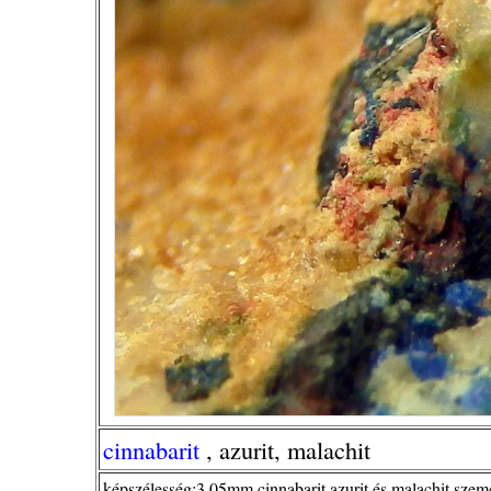
cinnabarit
, azurit, malachit
képszélesség:3,05mm,cinnabarit azurit és malachit szem