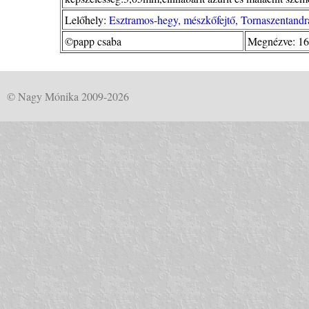
Lelőhely:
Esztramos-hegy, mészkőfejtő, Tornaszentandr
©papp csaba
Megnézve: 16
© Nagy Mónika 2009-2026