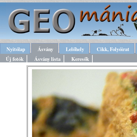
Nyitólap
Ásvány
Lelőhely
Cikk, Folyóirat
Új fotók
Ásvány lista
Keresők