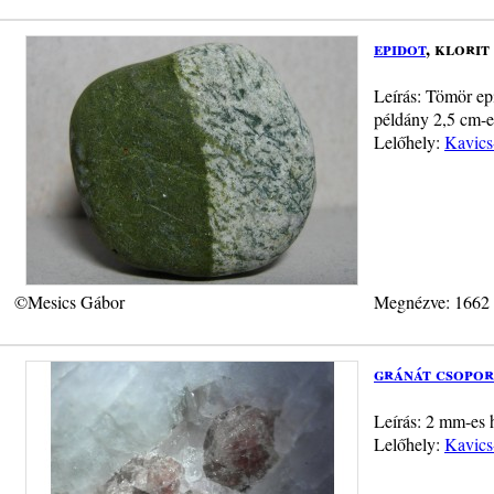
epidot
, klorit
Leírás: Tömör epi
példány 2,5 cm-e
Lelőhely:
Kavics
©Mesics Gábor
Megnézve: 1662
gránát csopor
Leírás: 2 mm-es h
Lelőhely:
Kavics