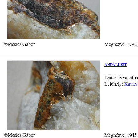
©Mesics Gábor
Megnézve: 1792
andaluzit
Leírás: Kvarcitba
Lelőhely:
Kavics
©Mesics Gábor
Megnézve: 1945