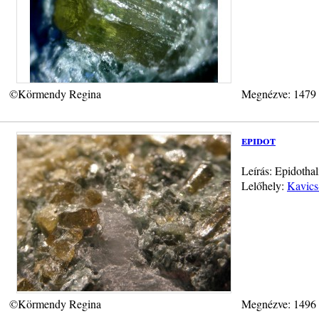
©Körmendy Regina
Megnézve: 1479
epidot
Leírás: Epidotha
Lelőhely:
Kavics
©Körmendy Regina
Megnézve: 1496