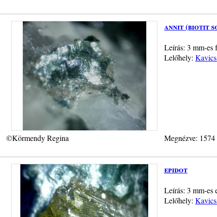
annit (biotit s
Leírás: 3 mm-es f
Lelőhely:
Kavics
©Körmendy Regina
Megnézve: 1574
epidot
Leírás: 3 mm-es e
Lelőhely:
Kavics