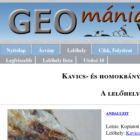
Nyitólap
Ásvány
Lelőhely
Cikk, Folyóirat
Legfrissebb
Lelőhely lista
Utolsó 10
Kavics- és homokbány
A lelőhely
andaluzit
Leírás: Koptatott
Lelőhely:
Kavics