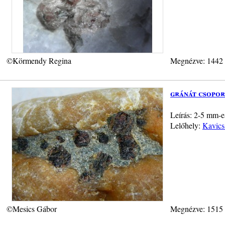
©Körmendy Regina
Megnézve: 1442
gránát csopor
Leírás: 2-5 mm-e
Lelőhely:
Kavics
©Mesics Gábor
Megnézve: 1515