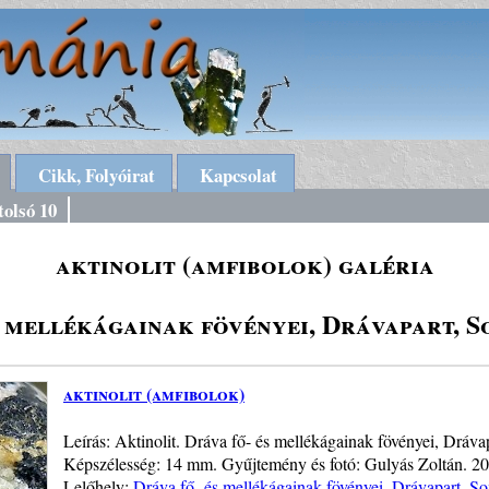
Cikk, Folyóirat
Kapcsolat
tolsó 10
aktinolit (amfibolok) galéria
s mellékágainak fövényei, Drávapart, 
aktinolit (amfibolok)
Leírás: Aktinolit. Dráva fő- és mellékágainak fövényei, Drá
Képszélesség: 14 mm. Gyűjtemény és fotó: Gulyás Zoltán. 2
Lelőhely:
Dráva fő- és mellékágainak fövényei, Drávapart, 