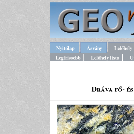
Nyitólap
Ásvány
Lelőhely
Legfrissebb
Lelőhely lista
U
Dráva fő- é