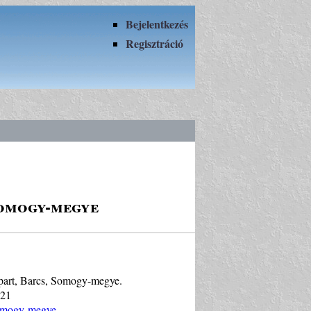
Bejelentkezés
Regisztráció
Somogy-megye
vapart, Barcs, Somogy-megye.
021
Somogy-megye