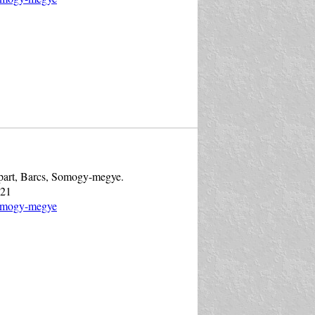
vapart, Barcs, Somogy-megye.
021
Somogy-megye