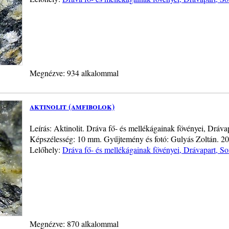
Megnézve: 934 alkalommal
aktinolit (amfibolok)
Leírás: Aktinolit. Dráva fő- és mellékágainak fövényei, Drá
Képszélesség: 10 mm. Gyűjtemény és fotó: Gulyás Zoltán. 2
Lelőhely:
Dráva fő- és mellékágainak fövényei, Drávapart, 
Megnézve: 870 alkalommal