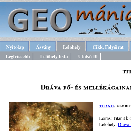
Nyitólap
Ásvány
Lelőhely
Cikk, Folyóirat
Legfrissebb
Lelőhely lista
Utolsó 10
ti
Dráva fő- és mellékágaina
titanit
, klori
Leírás: Titanit k
Lelőhely:
Dráva 