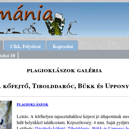
Cikk, Folyóirat
Kapcsolat
tolsó 10
plagioklászok galéria
a kőfejtő, Tibolddaróc, Bükk és Uppony
plagioklászok
Leírás: A lelőhelyen tapasztaltakhoz képest jó állapotúnak m
hűlt helyükkel találkoztam. Képszélesség: 4 mm. Saját gyűjtés
Lelőhely:
Dácittufa kőfejtő, Tibolddaróc, Bükk és Upponyi-