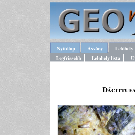
Nyitólap
Ásvány
Lelőhely
Legfrissebb
Lelőhely lista
U
Dácittuf