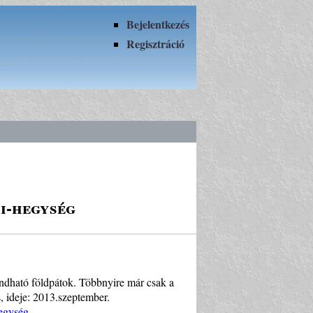
Bejelentkezés
Regisztráció
i-hegység
ondható földpátok. Többnyire már csak a
, ideje: 2013.szeptember.
hegység