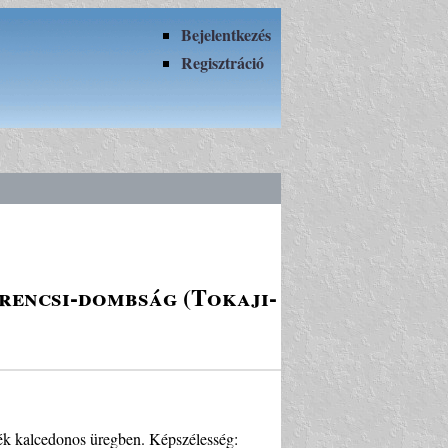
Bejelentkezés
Regisztráció
rencsi-dombság (Tokaji-
kék kalcedonos üregben. Képszélesség: