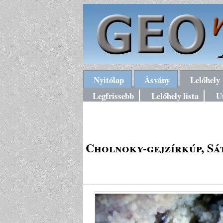
Nyitólap
Ásvány
Lelőhely
Legfrissebb
Lelőhely lista
U
Cholnoky-gejzírkúp, Sá