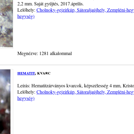
2,2 mm. Saját gyűjtés, 2017.április.
Lelőhely:
Cholnoky-gejzírkúp, Sátoraljaújhely, Zempléni-heg
hegység)
Megnézve: 1281 alkalommal
hematit
, kvarc
Leírás: Hematitzárványos kvarcok, képszélesség 4 mm, Krist
Lelőhely:
Cholnoky-gejzírkúp, Sátoraljaújhely, Zempléni-heg
hegység)