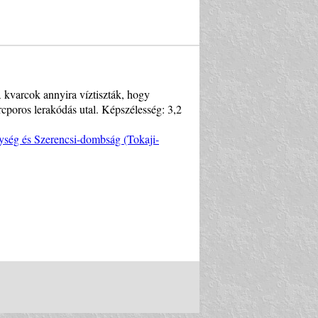
 kvarcok annyira víztiszták, hogy
rcporos lerakódás utal. Képszélesség: 3,2
ység és Szerencsi-dombság (Tokaji-