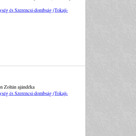
ység és Szerencsi-dombság (Tokaji-
on Zoltán ajándéka
ység és Szerencsi-dombság (Tokaji-