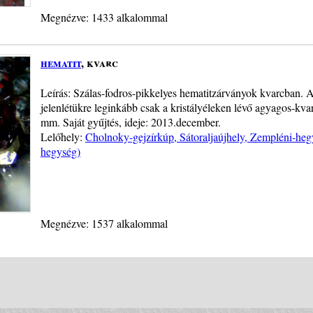
Megnézve: 1433 alkalommal
hematit
, kvarc
Leírás: Szálas-fodros-pikkelyes hematitzárványok kvarcban. A
jelenlétükre leginkább csak a kristályéleken lévő agyagos-kva
mm. Saját gyűjtés, ideje: 2013.december.
Lelőhely:
Cholnoky-gejzírkúp, Sátoraljaújhely, Zempléni-heg
hegység)
Megnézve: 1537 alkalommal