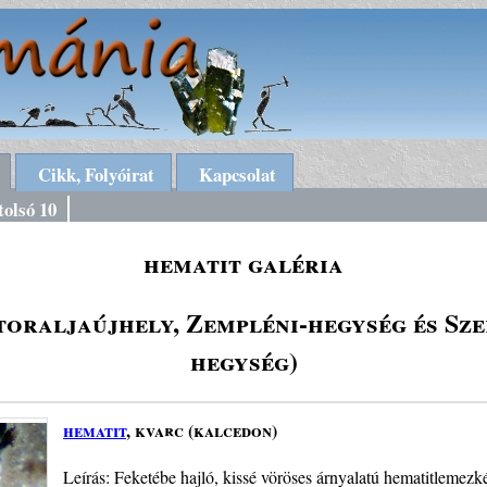
Cikk, Folyóirat
Kapcsolat
tolsó 10
hematit galéria
toraljaújhely, Zempléni-hegység és Sze
hegység)
hematit
, kvarc (kalcedon)
Leírás: Feketébe hajló, kissé vöröses árnyalatú hematitlemez