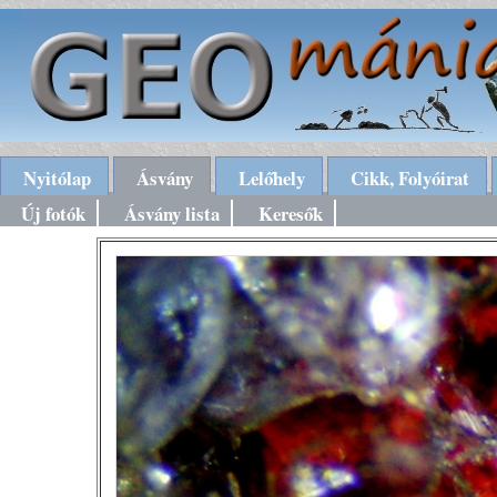
Nyitólap
Ásvány
Lelőhely
Cikk, Folyóirat
Új fotók
Ásvány lista
Keresők