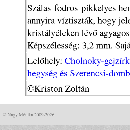
Szálas-fodros-pikkelyes he
annyira víztiszták, hogy je
kristályéleken lévő agyagos
Képszélesség: 3,2 mm. Sajá
Lelőhely:
Cholnoky-gejzírk
hegység és Szerencsi-domb
©Kriston Zoltán
© Nagy Mónika 2009-2026