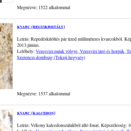
Megnézve: 1522 alkalommal
kvarc (hegyikristály)
Leírás: Repedéskitöltés pár tized milliméteres kvarcokból. Kép
2013.június.
Lelőhely:
Veresvízi-patak völgye, Veresvízi táró és horpák, 
Szerencsi-dombság (Tokaji-hegység)
Megnézve: 1537 alkalommal
kvarc (kalcedon)
Leírás: Vékony kalcedonszálakból álló fonat. Képszélesség: 10