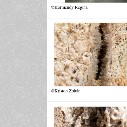
©Körmendy Regina
©Kriston Zoltán