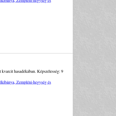
Telkibánya, Zempléni-hegység és
t kvarcit hasadékában. Képszélesség: 9
Telkibánya, Zempléni-hegység és