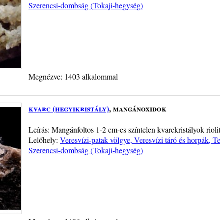
Szerencsi-dombság (Tokaji-hegység)
Megnézve: 1403 alkalommal
kvarc (hegyikristály)
, mangánoxidok
Leírás: Mangánfoltos 1-2 cm-es színtelen kvarckristályok rioli
Lelőhely:
Veresvízi-patak völgye, Veresvízi táró és horpák, 
Szerencsi-dombság (Tokaji-hegység)