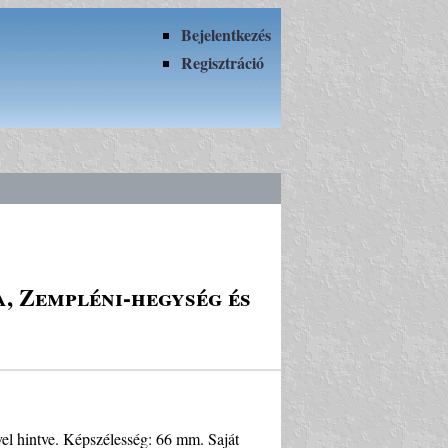
Bejelentkezés
Regisztráció
a, Zempléni-hegység és
vel hintve. Képszélesség: 66 mm. Saját