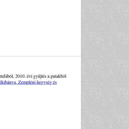
ttufából, 2010. évi gyűjtés a patakból
Telkibánya, Zempléni-hegység és