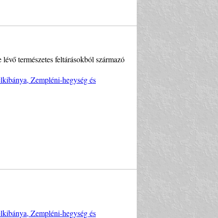
e lévő természetes feltárásokból származó
Telkibánya, Zempléni-hegység és
Telkibánya, Zempléni-hegység és