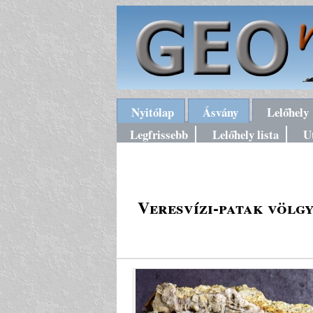
Nyitólap
Ásvány
Lelőhely
Legfrissebb
Lelőhely lista
U
Veresvízi-patak völgy