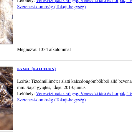
Lelőhely:
Veresvízi-patak völgye, Veresvízi táró és horpák, 
Szerencsi-dombság (Tokaji-hegység)
Megnézve: 1334 alkalommal
kvarc (kalcedon)
Leírás: Tizedmilliméter alatti kalcedongömbökből álló bevona
mm. Saját gyűjtés, ideje: 2013.június.
Lelőhely:
Veresvízi-patak völgye, Veresvízi táró és horpák, 
Szerencsi-dombság (Tokaji-hegység)