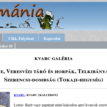
Cikk, Folyóirat
Kapcsolat
tolsó 10
kvarc galéria
e, Veresvízi táró és horpák, Telkibány
Szerencsi-dombság (Tokaji-hegység)
kvarc
, kvarc (kalcedon)
Leírás: Barit vagy papírpát utáni kalcedon apró kvarcok ezrei