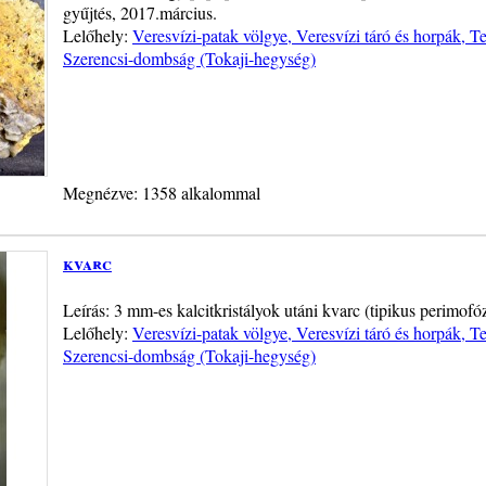
gyűjtés, 2017.március.
Lelőhely:
Veresvízi-patak völgye, Veresvízi táró és horpák, 
Szerencsi-dombság (Tokaji-hegység)
Megnézve: 1358 alkalommal
kvarc
Leírás: 3 mm-es kalcitkristályok utáni kvarc (tipikus perimofó
Lelőhely:
Veresvízi-patak völgye, Veresvízi táró és horpák, 
Szerencsi-dombság (Tokaji-hegység)