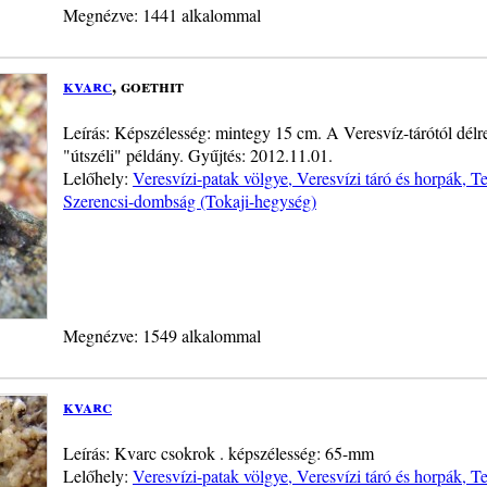
Megnézve: 1441 alkalommal
kvarc
, goethit
Leírás: Képszélesség: mintegy 15 cm. A Veresvíz-tárótól délr
"útszéli" példány. Gyűjtés: 2012.11.01.
Lelőhely:
Veresvízi-patak völgye, Veresvízi táró és horpák, 
Szerencsi-dombság (Tokaji-hegység)
Megnézve: 1549 alkalommal
kvarc
Leírás: Kvarc csokrok . képszélesség: 65-mm
Lelőhely:
Veresvízi-patak völgye, Veresvízi táró és horpák, 