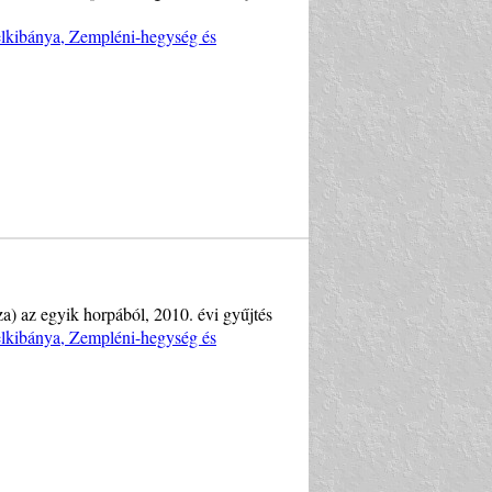
Telkibánya, Zempléni-hegység és
za) az egyik horpából, 2010. évi gyűjtés
Telkibánya, Zempléni-hegység és