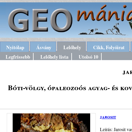
Nyitólap
Ásvány
Lelőhely
Cikk, Folyóirat
Legfrissebb
Lelőhely lista
Utolsó 10
ja
Bóti-völgy, ópaleozoós agyag- és ko
jarosit
Leírás: Jarosit v