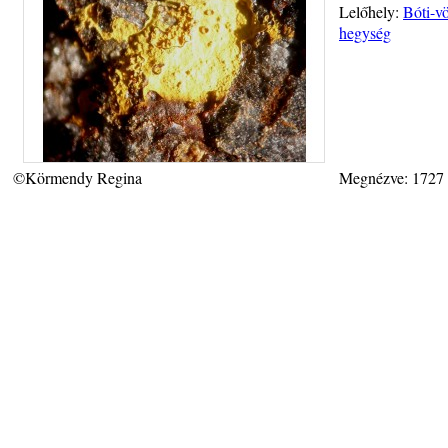
Lelőhely:
Bóti-v
hegység
©Körmendy Regina
Megnézve: 1727