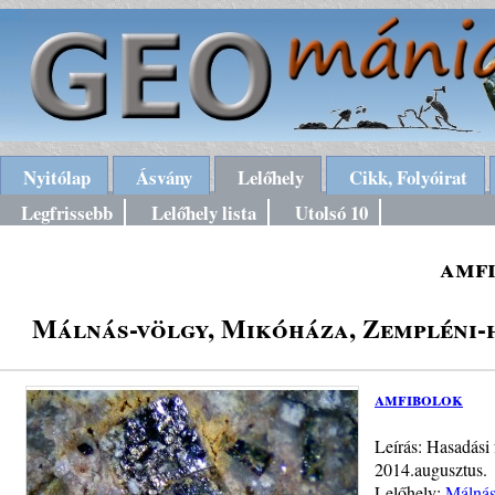
Nyitólap
Ásvány
Lelőhely
Cikk, Folyóirat
Legfrissebb
Lelőhely lista
Utolsó 10
amf
Málnás-völgy, Mikóháza, Zempléni-h
amfibolok
Leírás: Hasadási 
2014.augusztus.
Lelőhely:
Málnás